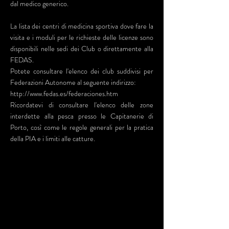
dal medico generico.
La lista dei centri di medicina sportiva dove fare la
visita e i moduli per le richieste delle licenze sono
disponibili nelle sedi dei Club o direttamente alla
FEDAS.
Potete consultare l'elenco dei club suddivisi per
Federazioni Autonome al seguente indirizzo:
http://www.fedas.es/federaciones.htm
Ricordatevi di consultare l'elenco delle zone
interdette alla pesca presso le Capitanerie di
Porto, così come le regole generali per la pratica
della PIA e i limiti alle catture.