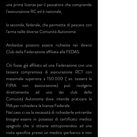
una prima licenza per il pescatore che comprende
l'assicurazione RC ed è nazionale,
la seconda, federale, che permette di pescare con
l'arma nelle diverse Comunità Autonome.
Ambedue possono essere richieste nei diversi
Club della Federazione affiliate alla FEDAS.
Chi fosse già affiliato ad una Federazione con una
tessera comprensiva di assicurazione RCT con
massimale superiore a 150.000 ( es. tessera la
FIPIA con assicurazione) può rivolgersi
direttamente ad uno dei club della
Comunità Autonoma dove intende praticare la
PIA per richiedere la licenza Federale.
Nel caso ci sia la necessità di richiederle entrambe
bisogna essere in possesso di certificato medico
spagnolo che si ottiene sottoponendosi ad una
visita specifica presso un medico iperbarico e non