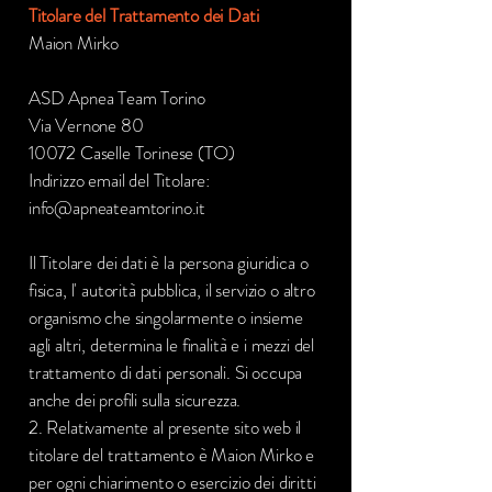
Titolare del Trattamento dei Dati
Maion Mirko
ASD Apnea Team Torino
Via Vernone 80
10072 Caselle Torinese (TO)
Indirizzo email del Titolare:
info@apneateamtorino.it
Il Titolare dei dati è la persona giuridica o
fisica, l' autorità pubblica, il servizio o altro
organismo che singolarmente o insieme
agli altri, determina le finalità e i mezzi del
trattamento di dati personali. Si occupa
anche dei profili sulla sicurezza.
2. Relativamente al presente sito web il
titolare del trattamento è Maion Mirko e
per ogni chiarimento o esercizio dei diritti