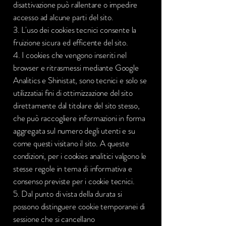
disattivazione può rallentare o impedire
accesso ad alcune parti del sito.
3. L'uso dei cookies tecnici consente la
fruizione sicura ed efficente del sito.
4. I cookies che vengono inseriti nel
browser e ritrasmessi mediante Google
Analitics e Shinistat, sono tecnici e solo se
utilizzatiai fini di ottimizzazione del sito
direttamente dal titolare del sito stesso,
che può raccogliere informazioni in forma
aggregata sul numero degli utenti e su
come questi visitano il sito. A queste
condizioni, per i cookies analitici valgono le
stesse regole in tema di informativa e
consenso previste per i cookie tecnici.
5. Dal punto di vista della durata si
possono distinguere cookie temporanei di
sessione che si cancellano