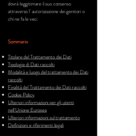
dovrà leggitimare il suo consenso
attraverso l' autorizzazione dei genitori o
chi ne fa le veci
Sommario
Titolare del Trattamento dei Dati
Tipologie di Dati raccolti
Modalità e luogo del trattamento dei Dati
raccolti
Finalità del Trattamento dei Dati raccolti
Cookie Policy
Ulteriori informazioni per gli utenti
nell'Unione Europea
Ulteriori informazioni sul trattamento
Definizioni e riferimenti legali