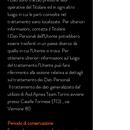
operative del Titolare ed in ogni altro
luogo in cui le parti coinvolte nel
trattamento siano localizzate. Per ulteriori
informazioni, contatta il Titolare.
I Dati Personali dell’Utente potrebbero
essere trasferiti in un paese diverso da
quello in cui l’Utente si trova. Per
ottenere ulteriori informazioni sul luogo
del trattamento l’Utente può fare
riferimento alla sezione relativa ai dettagli
sul trattamento dei Dati Personali.
Il trattamento dei dati generalizzato dal'
utilizzo di Asd Apnea Team Torino avviene
presso Caselle Torinese (TO) , via
Vernone 80
Periodo di conservazione