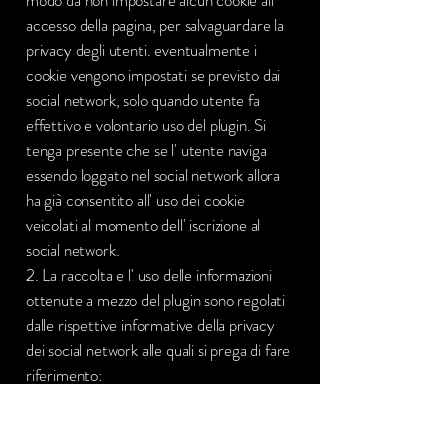
modo da non impostare alcun cookie all'
accesso della pagina, per salvaguardare la
privacy degli utenti. eventualmente i
cookie vengono impostati se previsto dai
social network, solo quando utente fa
effettivo e volontario uso del plugin. Si
tenga presente che se l' utente naviga
essendo loggato nel social network allora
ha già consentito all' uso dei cookie
veicolati al momento dell' iscrizione al
social network.
2. La raccolta e l' uso delle informazioni
ottenute a mezzo del plugin sono regolati
dalle rispettive informative della privacy
dei social network alle quali si prega di fare
riferimento:
Ulteriori informazioni su_
http://www.shinystat.com/it/privacy.html