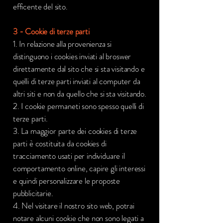
efficente del sito.
3 - Cookie di terze parti
1. In relazione alla provenienza si
distinguono i cookies inviati al broswer
direttamente dal sito che si sta visitando e
quelli di terze parti inviati al computer da
altri siti e non da quello che si sta visitando.
2. I cookie permaneti sono spesso quelli di
terze parti.
3. La maggior parte dei cookies di terze
parti è costituita da cookies di
tracciamento usati per individuare il
comportamento online, capire gli interessi
e quindi personalizzare le proposte
pubblicitarie.
4. Nel visitare il nostro sito web, potrai
notare alcuni cookie che non sono legati a