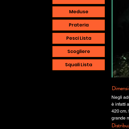
Meduse
Prateria
Pesci Lista
Scogliere
Squali Lista
Dimensi
Negli ad
è infatti
420 cm. 
grande m
Distribu