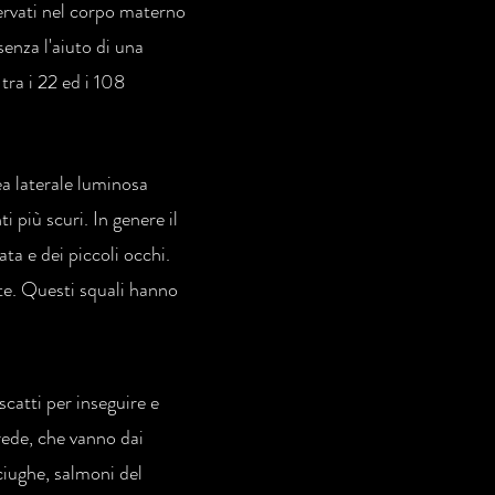
servati nel corpo materno
senza l'aiuto di una
tra i 22 ed i 108
ea laterale luminosa
i più scuri. In genere il
ta e dei piccoli occhi.
nte. Questi squali hanno
catti per inseguire e
rede, che vanno dai
ciughe, salmoni del