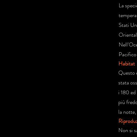
La specie
temperat
Stati Un
Oriental
Nell'Oce
Pacifico
Habitat
Questo e
stata oss
i 180 ed 
più fred
la notte
Riprodu
Non si s