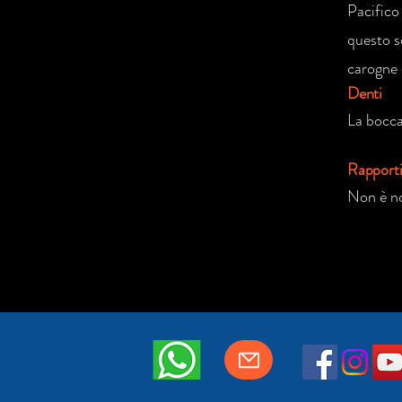
Pacifico 
questo s
carogne 
Denti
La bocca 
Rapport
Non è no