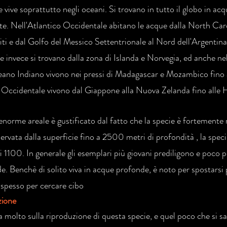
 vive soprattutto negli oceani. Si trovano in tutto il globo in acq
e. Nell'Atlantico Occidentale abitano le acque dalla North Carol
iti e dal Golfo del Messico Settentrionale al Nord dell'Argentina
e invece si trovano dalla zona di Islanda e Norvegia, ed anche n
ano Indiano vivono nei pressi di Madagascar e Mozambico fino 
 Occidentale vivono dal Giappone alla Nuova Zelanda fino alle 
norme areale è gustificato dal fatto che la specie è fortemente 
ervata dalla superficie fino a 2500 metri di profondità , la speci
i 1100. In generale gli esemplari più giovani prediligono e poco p
de. Benchè di solito viva in acque profonde, è noto per spostarsi 
, spesso per cercare cibo
zione
a molto sulla riproduzione di questa specie, e quel poco che si sa