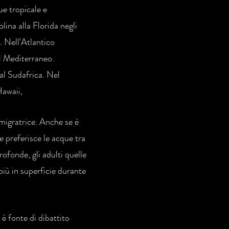
ue tropicale e
ina alla Florida negli
. Nell'Atlantico
el Mediterraneo.
al Sudafrica. Nel
Hawaii,
migratrice. Anche se è
e preferisce le acque tra
rofonde, gli adulti quelle
più in superficie durante
 è fonte di dibattito