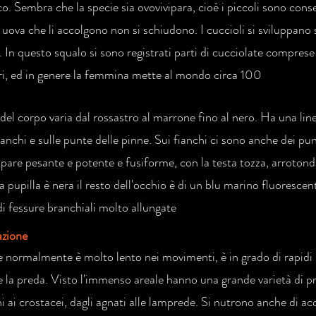
ico. Sembra che la specie sia ovovivipara, cioè i piccoli sono con
 uova che li accolgono non si schiudono. I cuccioli si sviluppano 
 In questo squalo si sono registrati parti di cucciolate comprese 
i, ed in genere la femmina mette al mondo circa 100
 del corpo varia dal rossastro al marrone fino al nero. Ha una lin
ianchi e sulle punte delle pinne. Sui fianchi ci sono anche dei punt
pare pesante e potente e fusiforme, con la testa tozza, arrotonda
a pupilla è nera il resto dell'occhio è di un blu marino fluoresce
di fessure branchiali molto allungate
azione
 normalmente è molto lento nei movimenti, è in grado di rapidi s
e la preda. Visto l'immenso areale hanno una grande varietà di p
i ai crostacei, dagli agnati alle lamprede. Si nutrono anche di ac