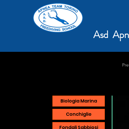
Asd Apn
Pre
Biologia Marina
Conchiglie
Fondali Sabbiosi