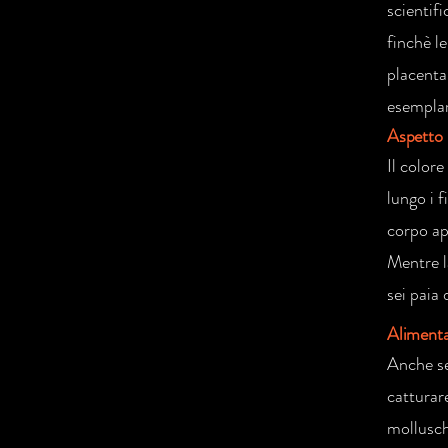
scientif
finchè le
placenta.
esemplar
Aspetto
Il colore
lungo i f
corpo ap
Mentre l
sei paia 
Aliment
Anche se
catturar
mollusch