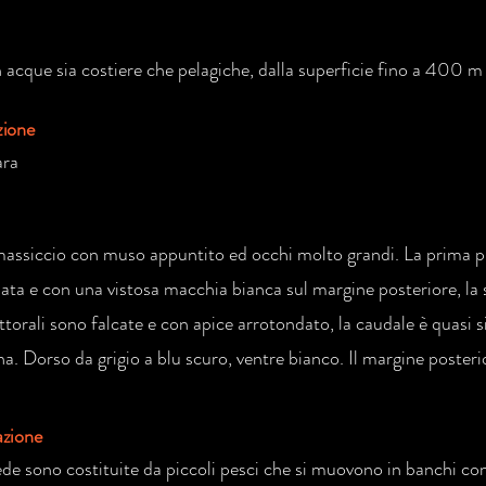
 acque sia costiere che pelagiche, dalla superficie fino a 400 m
zione
ara
assiccio con muso appuntito ed occhi molto grandi. La prima pi
ata e con una vistosa macchia bianca sul margine posteriore, la 
ttorali sono falcate e con apice arrotondato, la caudale è quasi 
a. Dorso da grigio a blu scuro, ventre bianco. Il margine posteri
azione
ede sono costituite da piccoli pesci che si muovono in banchi co