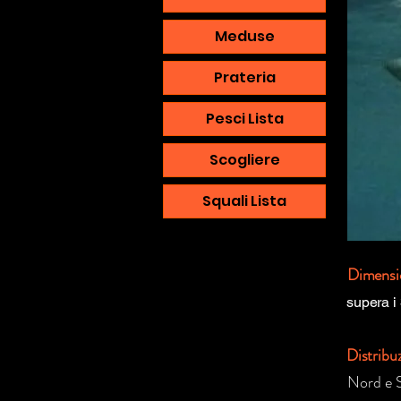
Meduse
Prateria
Pesci Lista
Scogliere
Squali Lista
Dimensi
supera i
Distribu
Nord e S