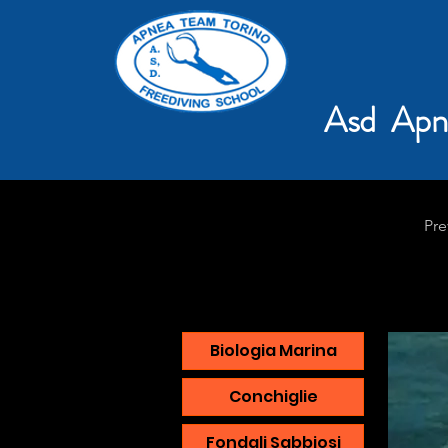
Asd Apn
Pre
Biologia Marina
Conchiglie
Fondali Sabbiosi