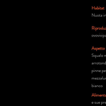
Habitat
Nuota in
Riprodu
ovovivip
Aspetto
Squalo m
arrotond
pinne pe
mezzalun
bianco
Aliment
e sue pr