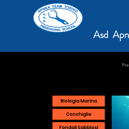
Asd Apn
Pre
Biologia Marina
Conchiglie
Fondali Sabbiosi