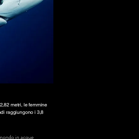
2,82 metri, le femmine
di raggiungono i 3,8
l mondo in acque