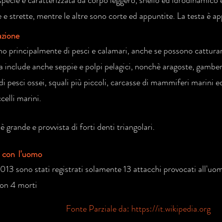
pecie è caratterizzata da corpo leggero, snello ed idrodinamico e
e e strette, mentre le altre sono corte ed appuntite. La testa è a
azione
no principalmente di pesci e calamari, anche se possono cattura
ta include anche seppie e polpi pelagici, nonchè aragoste, gamber
i pesci ossei, squali più piccoli, carcasse di mammiferi marini 
celli marini.
è grande e provvista di forti denti triangolari.
i con l'uomo
2013 sono stati registrati solamente 13 attacchi provocati all'uo
con 4 morti
Fonte Parziale da:
https://it.wikipedia.org