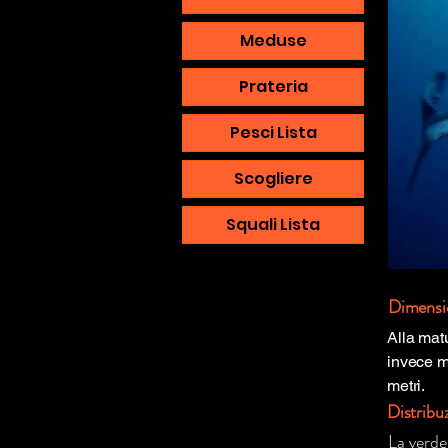
Meduse
Prateria
Pesci Lista
Scogliere
Squali Lista
Dimensi
Alla mat
invece m
metri.
Distribu
La verde