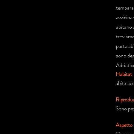
temparat
avvicina
abitano 
troviamo
parte ab
sono deg
Adriatic
Habitat
abita ac
Riprodu
Sono pes
Aspetto