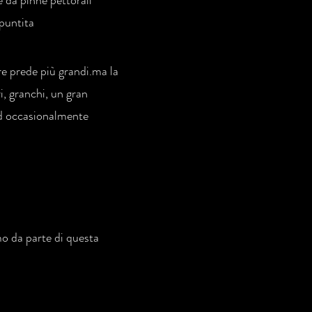
 da pinne pettorali
ppuntita
re prede più grandi.ma la
i, granchi, un gran
ed occasionalmente
mo da parte di questa