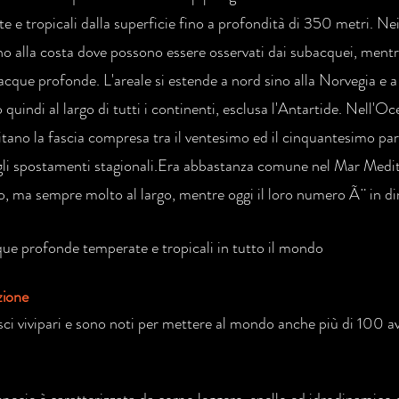
e e tropicali dalla superficie fino a profondità di 350 metri. Ne
no alla costa dove possono essere osservati dai subacquei, mentr
acque profonde. L'areale si estende a nord sino alla Norvegia e a 
 quindi al largo di tutti i continenti, esclusa l'Antartide. Nell'O
itano la fascia compresa tra il ventesimo ed il cinquantesimo par
li spostamenti stagionali.Era abbastanza comune nel Mar Medit
o, ma sempre molto al largo, mentre oggi il loro numero Ã¨ in d
que profonde temperate e tropicali in tutto il mondo
zione
ci vivipari e sono noti per mettere al mondo anche più di 100 av