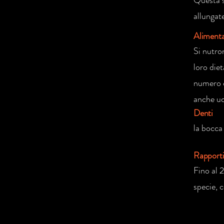
Questa s
allungat
Aliment
Si nutro
loro die
numero d
anche uc
Denti
la bocca 
Rapport
Fino al 
specie, 