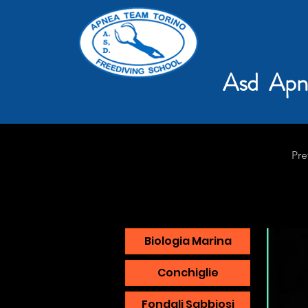
Asd Apn
Pre
Biologia Marina
Conchiglie
Fondali Sabbiosi