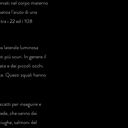
servati nel corpo materno
senza l'aiuto di una
tra i 22 ed i 108
ea laterale luminosa
i più scuri. In genere il
ta e dei piccoli occhi.
nte. Questi squali hanno
catti per inseguire e
rede, che vanno dai
ciughe, salmoni del