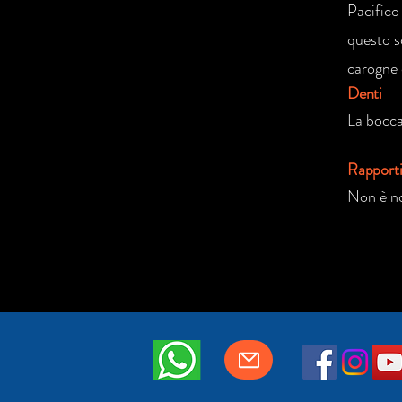
Pacifico 
questo s
carogne 
Denti
La bocca 
Rapport
Non è no