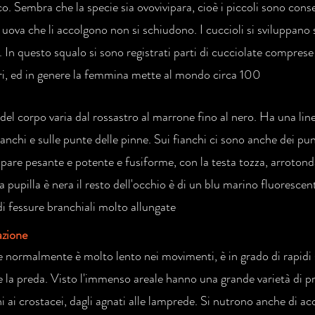
ico. Sembra che la specie sia ovovivipara, cioè i piccoli sono con
 uova che li accolgono non si schiudono. I cuccioli si sviluppano 
 In questo squalo si sono registrati parti di cucciolate comprese 
i, ed in genere la femmina mette al mondo circa 100
 del corpo varia dal rossastro al marrone fino al nero. Ha una lin
ianchi e sulle punte delle pinne. Sui fianchi ci sono anche dei punt
pare pesante e potente e fusiforme, con la testa tozza, arrotonda
a pupilla è nera il resto dell'occhio è di un blu marino fluoresce
di fessure branchiali molto allungate
azione
 normalmente è molto lento nei movimenti, è in grado di rapidi s
e la preda. Visto l'immenso areale hanno una grande varietà di p
i ai crostacei, dagli agnati alle lamprede. Si nutrono anche di ac