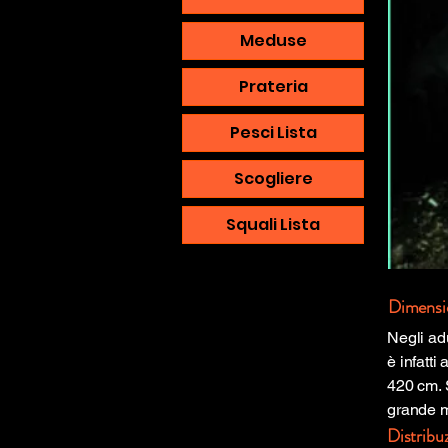
Meduse
Prateria
Pesci Lista
Scogliere
Squali Lista
Dimensi
Negli ad
è infatti
420 cm. 
grande m
Distribu