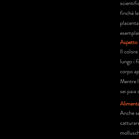
scientif
finchè le
placenta.
esemplar
Aspetto
Il colore
lungo i f
corpo ap
Mentre l
sei paia 
Aliment
Anche se
catturar
mollusch