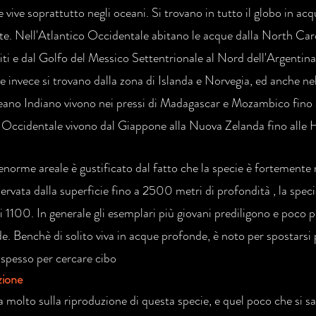
 vive soprattutto negli oceani. Si trovano in tutto il globo in acq
e. Nell'Atlantico Occidentale abitano le acque dalla North Carol
iti e dal Golfo del Messico Settentrionale al Nord dell'Argentina
e invece si trovano dalla zona di Islanda e Norvegia, ed anche n
ano Indiano vivono nei pressi di Madagascar e Mozambico fino 
 Occidentale vivono dal Giappone alla Nuova Zelanda fino alle 
norme areale è gustificato dal fatto che la specie è fortemente 
ervata dalla superficie fino a 2500 metri di profondità , la speci
i 1100. In generale gli esemplari più giovani prediligono e poco p
de. Benchè di solito viva in acque profonde, è noto per spostarsi 
, spesso per cercare cibo
zione
a molto sulla riproduzione di questa specie, e quel poco che si sa