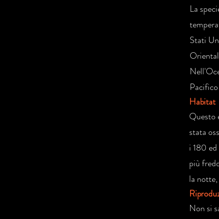
La specie
temperat
Stati Un
Oriental
Nell'Oce
Pacifico
Habitat
Questo e
stata oss
i 180 ed 
più fred
la notte
Riprodu
Non si s