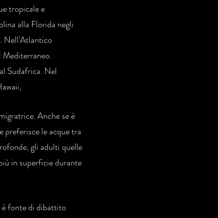
ue tropicale e
ina alla Florida negli
. Nell'Atlantico
el Mediterraneo.
al Sudafrica. Nel
Hawaii,
migratrice. Anche se è
e preferisce le acque tra
rofonde, gli adulti quelle
più in superficie durante
 è fonte di dibattito