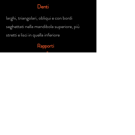
Denti
larghi, triangolari, obliqui e con bordi
seghettati nella mandibola superiore, più
stretti e lisci in quella inferiore
Rapporti
con l'uomo
potenzialmente pericoloso
Fonte Parziale da:
https://it.wikipedia.org