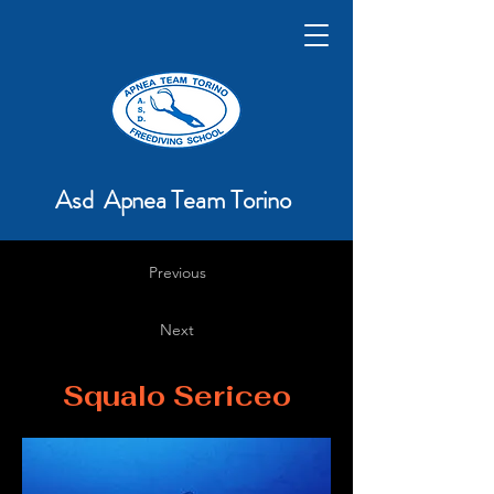
Asd Apnea Team Torino
Previous
Next
Squalo Sericeo