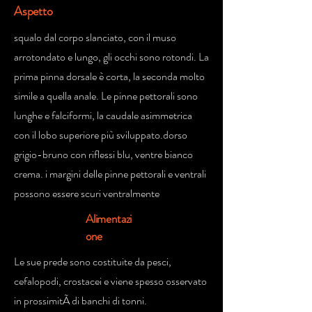
Aspetto
squalo dal corpo slanciato, con il muso
arrotondato e lungo, gli occhi sono rotondi. La
prima pinna dorsale è corta, la seconda molto
simile a quella anale. Le pinne pettorali sono
lunghe e falciformi, la caudale asimmetrica
con il lobo superiore più sviluppato.dorso
grigio-bruno con riflessi blu, ventre bianco
crema. i margini delle pinne pettorali e ventrali
possono essere scuri ventralmente
Alimentazi
one
Le sue prede sono costituite da pesci,
cefalopodi, crostacei e viene spesso osservato
in prossimitÃ di banchi di tonni.