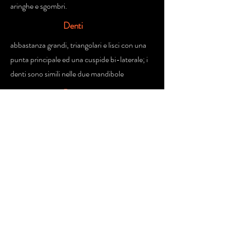
aringhe e sgombri.
Denti
abbastanza grandi, triangolari e lisci con una
punta principale ed una cuspide bi-laterale; i
denti sono simili nelle due mandibole
Rapporti
con l'uomo
potenzialmente pericoloso