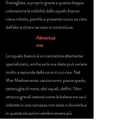
frastagliata, e proprio grazie a questa doppia
colorazione la visibilità dello squalo bianco
viene ridotta, perchè si presenta scuro se visto
dall'alto e chiaro se visto in controluce.
Alimentazi
one
Lo squalo bianco è un cacciatore altamente
specializzato, anche se la sua dieta può variare
molto a seconda della zona in cui vive. Nel
Mar Mediterraneo caccia tonni, pesce spada,
tartarughe di mare, altri squali, delfini. Non
attacca grandi cetacei come le balene ma se si
imbatte in una carcassa non esita a divorarla e
in queste situazioni sembra essere più
disponibile ad accettare la presenza di altri
squali e sembra essere anche molto selettivo,