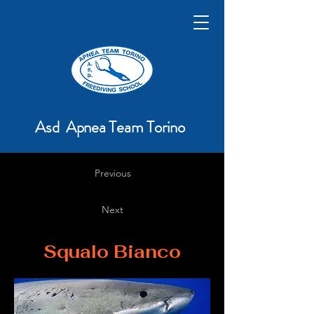
Asd Apnea Team Torino
Previous
Next
Squalo Bianco