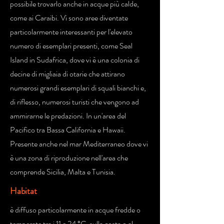
possibile trovarlo anche in acque più calde,
come ai Caraibi. Vi sono aree diventate
particolarmente interessanti per l'elevato
numero di esemplari presenti, come Seal
Island in Sudafrica, dove vi è una colonia di
decine di migliaia di otarie che attirano
numerosi grandi esemplari di squali bianchi e,
di riflesso, numerosi turisti che vengono ad
ammirarne le predazioni. In un'area del
Pacifico tra Bassa California e Hawaii.
Presente anche nel mar Mediterraneo dove vi
è una zona di riproduzione nell'area che
comprende Sicilia, Malta e Tunisia.
Habitat
è diffuso particolarmente in acque fredde o
temperate tra i 11 e 24 °C, sulla costa o al