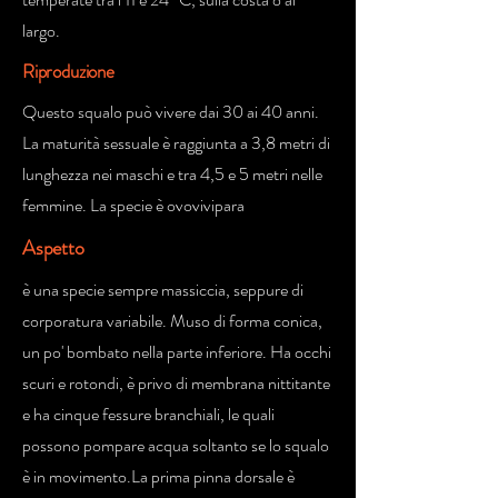
largo.
Riproduzione
Questo squalo può vivere dai 30 ai 40 anni.
La maturità sessuale è raggiunta a 3,8 metri di
lunghezza nei maschi e tra 4,5 e 5 metri nelle
femmine. La specie è ovovivipara
Aspetto
è una specie sempre massiccia, seppure di
corporatura variabile. Muso di forma conica,
un po' bombato nella parte inferiore. Ha occhi
scuri e rotondi, è privo di membrana nittitante
e ha cinque fessure branchiali, le quali
possono pompare acqua soltanto se lo squalo
è in movimento.La prima pinna dorsale è