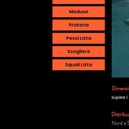
Meduse
Prateria
Pesci Lista
Scogliere
Squali Lista
Dimensi
supera i
Distribu
Nord e S