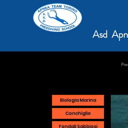
Asd Apn
Pre
Biologia Marina
Conchiglie
Fondali Sabbiosi