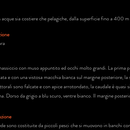
 acque sia costiere che pelagiche, dalla superficie fino a 400 m
zione
ara
assiccio con muso appuntito ed occhi molto grandi. La prima pi
ata e con una vistosa macchia bianca sul margine posteriore, la 
ttorali sono falcate e con apice arrotondato, la caudale è quasi 
a. Dorso da grigio a blu scuro, ventre bianco. Il margine posteri
azione
ede sono costituite da piccoli pesci che si muovono in banchi co