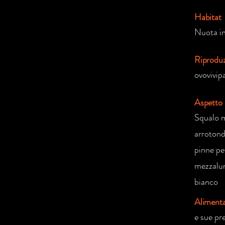
Habitat
Nuota in
Riprodu
ovovivip
Aspetto
Squalo m
arrotond
pinne pe
mezzalun
bianco
Aliment
e sue pr