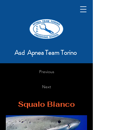
Asd Apnea Team Torino
Previous
Next
Squalo Bianco