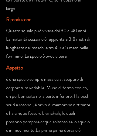
largo.
Riproduzione
Questo squalo può vivere dai 30 ai 40 anni.
La maturità sessuale è raggiunta a 3,8 metri di
lunghezza nei maschi e tra 4,5 e 5 metri nelle
femmine. La specie è ovovivipara
Aspetto
è una specie sempre massiccia, seppure di
corporatura variabile. Muso di forma conica,
un po' bombato nella parte inferiore. Ha occhi
scuri e rotondi, è privo di membrana nittitante
e ha cinque fessure branchiali, le quali
possono pompare acqua soltanto se lo squalo
è in movimento.La prima pinna dorsale è