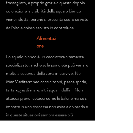
frastagliata, e proprio grazie a questa doppia
colorazione la visibilità dello squalo bianco
viene ridotta, perchè si presenta scuro se visto
dall'alto e chiaro se visto in controluce.
Alimentazi
one
Lo squalo bianco è un cacciatore altamente
specializzato, anche se la sua dieta può variare
molto a seconda della zona in cui vive. Nel
Mar Mediterraneo caccia tonni, pesce spada,
tartarughe di mare, altri squali, delfini. Non
attacca grandi cetacei come le balene ma se si
imbatte in una carcassa non esita a divorarla e
in queste situazioni sembra essere più
disponibile ad accettare la presenza di altri
squali e sembra essere anche molto selettivo,