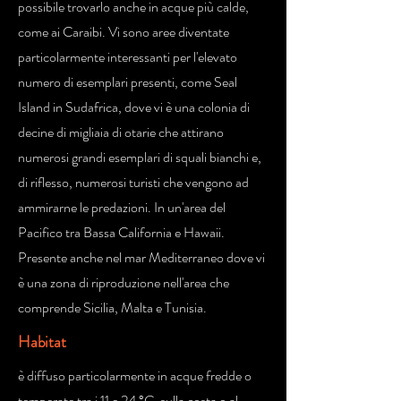
possibile trovarlo anche in acque più calde,
come ai Caraibi. Vi sono aree diventate
particolarmente interessanti per l'elevato
numero di esemplari presenti, come Seal
Island in Sudafrica, dove vi è una colonia di
decine di migliaia di otarie che attirano
numerosi grandi esemplari di squali bianchi e,
di riflesso, numerosi turisti che vengono ad
ammirarne le predazioni. In un'area del
Pacifico tra Bassa California e Hawaii.
Presente anche nel mar Mediterraneo dove vi
è una zona di riproduzione nell'area che
comprende Sicilia, Malta e Tunisia.
Habitat
è diffuso particolarmente in acque fredde o
temperate tra i 11 e 24 °C, sulla costa o al