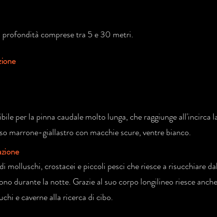
 profondità comprese tra 5 e 30 metri.
zione
bile per la pinna caudale molto lunga, che raggiunge all'incirca l
so marrone-giallastro con macchie scure, ventre bianco.
azione
di molluschi, crostacei e piccoli pesci che riesce a risucchiare da
no durante la notte. Grazie al suo corpo longilineo riesce anche 
uchi e caverne alla ricerca di cibo.