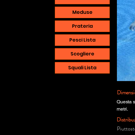
Meduse
Prateria
Pesci Lista
Scogliere
Squali Lista
Dimensi
Questa s
metri.
Distribu
Piuttost