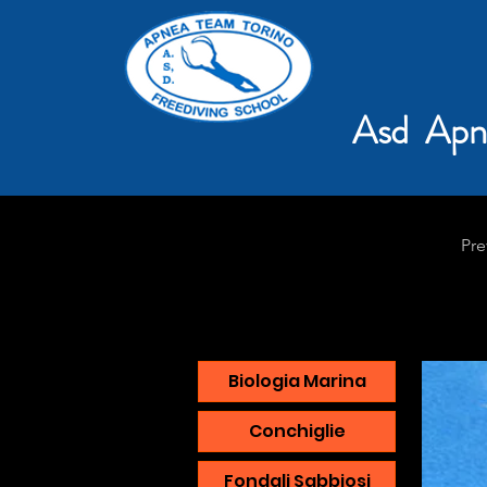
Asd Apn
Pre
Biologia Marina
Conchiglie
Fondali Sabbiosi