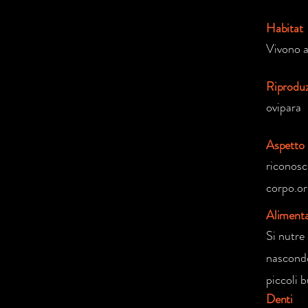
Habitat
Vivono a
Riprodu
ovipara
Aspetto
riconosci
corpo.or
Aliment
Si nutre 
nascondo
piccoli b
Denti