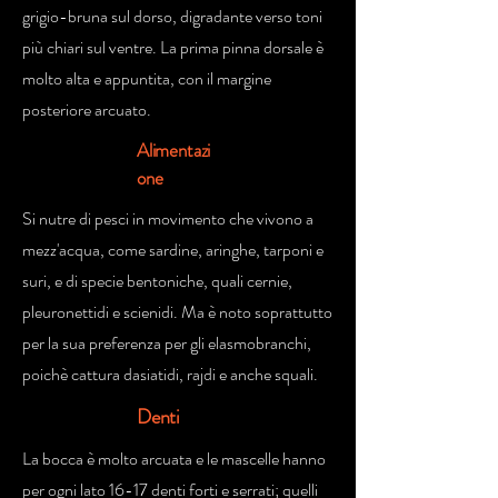
grigio-bruna sul dorso, digradante verso toni
più chiari sul ventre. La prima pinna dorsale è
molto alta e appuntita, con il margine
posteriore arcuato.
Alimentazi
one
Si nutre di pesci in movimento che vivono a
mezz'acqua, come sardine, aringhe, tarponi e
suri, e di specie bentoniche, quali cernie,
pleuronettidi e scienidi. Ma è noto soprattutto
per la sua preferenza per gli elasmobranchi,
poichè cattura dasiatidi, rajdi e anche squali.
Denti
La bocca è molto arcuata e le mascelle hanno
per ogni lato 16-17 denti forti e serrati; quelli