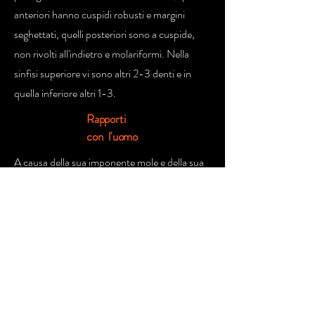
anteriori hanno cuspidi robusti e margini
seghettati, quelli posteriori sono a cuspide,
non rivolti all'indietro e molariformi. Nella
sinfisi superiore vi sono altri 2-3 denti e in
quella inferiore altri 1-3.
Rapporti
con l'uomo
A causa della sua imponente mole e della sua
temibile aggressività ,è probabilmente lo
squalo più pericoloso della famiglia degli
Squali Martello, sebbene siano molto pochi gli
attacchi registrati sull'uomo da questa specie.
Date le sue grandi dimensioni e i suoi denti
molto affilati, è comunque in grado di
infliggere ferite mortali ad un essere umano e