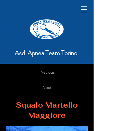
Asd Apnea Team Torino
Previous
Next
Squalo Martello
Maggiore