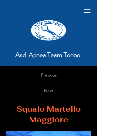
Asd Apnea Team Torino
Previous
Next
Squalo Martello
Maggiore