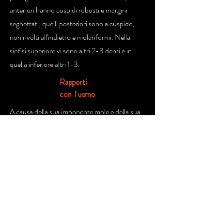
anteriori hanno cuspidi robusti e margini
seghettati, quelli posteriori sono a cuspide,
non rivolti all'indietro e molariformi. Nella
sinfisi superiore vi sono altri 2-3 denti e in
quella inferiore altri 1-3.
Rapporti
con l'uomo
A causa della sua imponente mole e della sua
temibile aggressività ,è probabilmente lo
squalo più pericoloso della famiglia degli
Squali Martello, sebbene siano molto pochi gli
attacchi registrati sull'uomo da questa specie.
Date le sue grandi dimensioni e i suoi denti
molto affilati, è comunque in grado di
infliggere ferite mortali ad un essere umano e