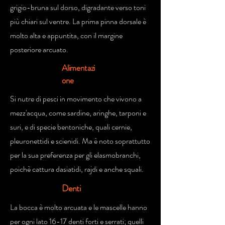
grigio-bruna sul dorso, digradante verso toni
più chiari sul ventre. La prima pinna dorsale è
molto alta e appuntita, con il margine
posteriore arcuato.
Alimentazi
one
Si nutre di pesci in movimento che vivono a
mezz'acqua, come sardine, aringhe, tarponi e
suri, e di specie bentoniche, quali cernie,
pleuronettidi e scienidi. Ma è noto soprattutto
per la sua preferenza per gli elasmobranchi,
poichè cattura dasiatidi, rajdi e anche squali.
Denti
La bocca è molto arcuata e le mascelle hanno
per ogni lato 16-17 denti forti e serrati; quelli