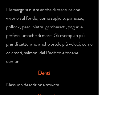
Il lemargo si nutre anche di creature che
vivono sul fondo, come sogliole, pianuzze,
pollock, pesci pietra, gamberetti, paguri e
perfino lumache di mare. Gli esemplari più
grandi catturano anche prede più veloci, come
calamari, salmoni del Pacifico e focene
comuni
Denti
Nessuna descrizione trovata
Rapporti
con l'uomo
Queste specie non costituiscono un pericolo
per l'uomo,
Fonte Parziale da:
https://it.wikipedia.org