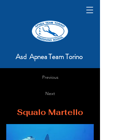
Asd Apnea Team Torino
Previous
Next
Squalo Martello