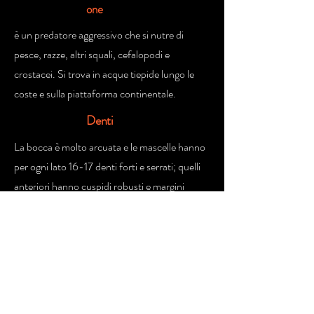
one
è un predatore aggressivo che si nutre di
pesce, razze, altri squali, cefalopodi e
crostacei. Si trova in acque tiepide lungo le
coste e sulla piattaforma continentale.
Denti
La bocca è molto arcuata e le mascelle hanno
per ogni lato 16-17 denti forti e serrati; quelli
anteriori hanno cuspidi robusti e margini
seghettati, quelli posteriori sono a cuspide,
non rivolti all'indietro e molariformi. Nella
sinfisi superiore vi sono altri 2-3 denti e in
quella inferiore altri 1-3.
Rapporti
con l'uomo