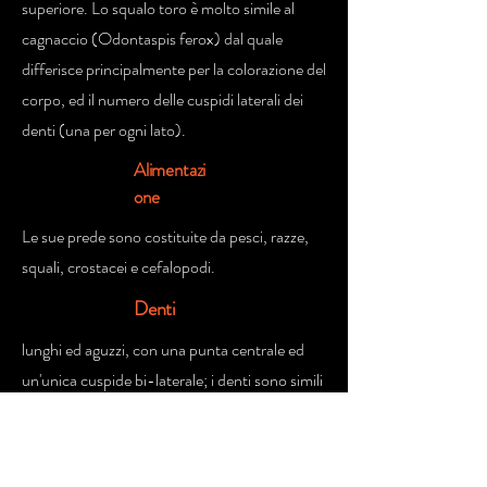
superiore. Lo squalo toro è molto simile al
cagnaccio (Odontaspis ferox) dal quale
differisce principalmente per la colorazione del
corpo, ed il numero delle cuspidi laterali dei
denti (una per ogni lato).
Alimentazi
one
Le sue prede sono costituite da pesci, razze,
squali, crostacei e cefalopodi.
Denti
lunghi ed aguzzi, con una punta centrale ed
un'unica cuspide bi-laterale; i denti sono simili
nelle due mandibole.
Rapporti
con l'uomo