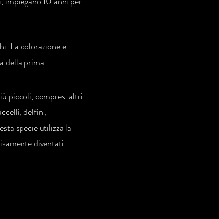
tri, impiegano 10 anni per
hi. La colorazione è
a della prima.
iù piccoli, compresi altri
celli, delfini,
sta specie utilizza la
visamente diventati