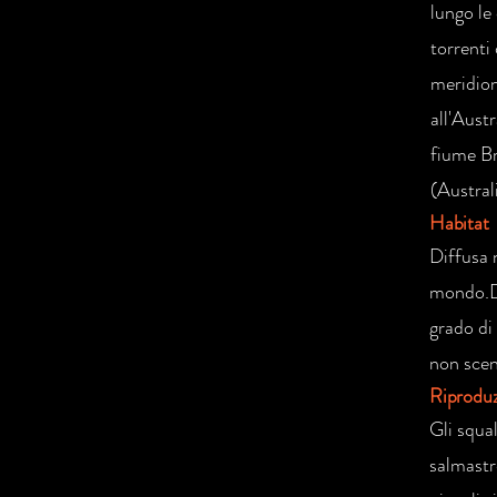
lungo le
torrenti
meridion
all'Aust
fiume Br
(Austral
Habitat
Diffusa 
mondo.Di
grado di 
non scen
Riprodu
Gli squal
salmastr