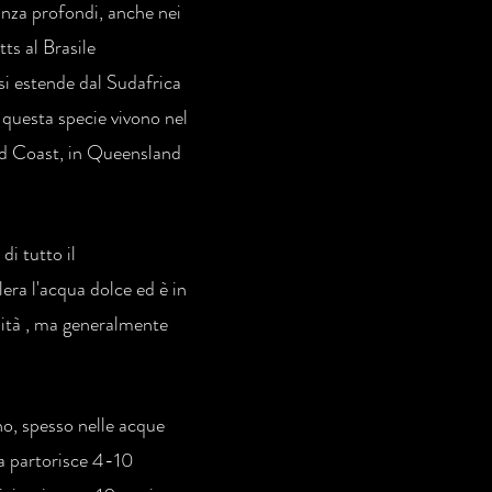
tanza profondi, anche nei
ts al Brasile
si estende dal Sudafrica
 questa specie vivono nel
ld Coast, in Queensland
di tutto il
era l'acqua dolce ed è in
ndità , ma generalmente
nno, spesso nelle acque
na partorisce 4-10