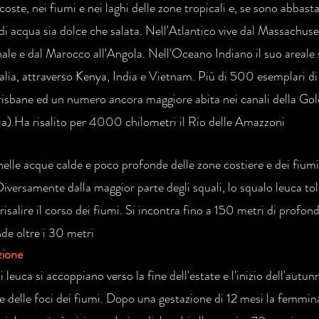
 coste, nei fiumi e nei laghi delle zone tropicali e, se sono abbas
 di acqua sia dolce che salata. Nell'Atlantico vive dal Massachuset
ale e dal Marocco all'Angola. Nell'Oceano Indiano il suo areale 
ralia, attraverso Kenya, India e Vietnam. Più di 500 esemplari di
isbane ed un numero ancora maggiore abita nei canali della Go
ia).Ha risalito per 4000 chilometri il Rio delle Amazzoni
nelle acque calde e poco profonde delle zone costiere e dei fiumi 
versamente dalla maggior parte degli squali, lo squalo leuca toll
risalire il corso dei fiumi. Si incontra fino a 150 metri di profo
de oltre i 30 metri
zione
i leuca si accoppiano verso la fine dell'estate e l'inizio dell'autu
e delle foci dei fiumi. Dopo una gestazione di 12 mesi la femmi