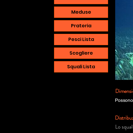
Meduse
Prateria
Pesci Lista
Scogliere
Squali Lista
Dimensi
Possono 
Distribu
Lo squal