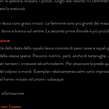
ivi: la specie è, vivipara. I piccoli, lunghi alla nascita 70 centime
ere la maturità .
li leuca sono grossi e tozzi. Le femmine sono più grandi dei masc
l dorso e bianca sul ventre. La seconda pinna dorsale è più piccol
azione
e della dieta dello squalo leuca consiste di pesci ossei e squali p
lla stessa specie. Possono nutrirsi, però, anche di tartarughe, uc
i terrestri, crostacei ed echinodermi. Per attaccare le prede que
del colpisci e mordi. Esemplari relativamente calmi sono improv
 ed hanno iniziato ad urtare i subacque
 informazione
i con l'uomo