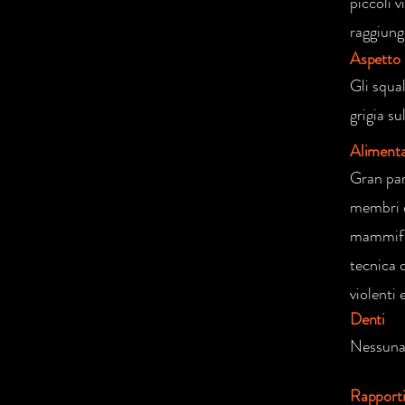
piccoli v
raggiung
Aspetto
Gli squa
grigia su
Aliment
Gran part
membri de
mammifer
tecnica 
violenti
Denti
Nessuna
Rapport