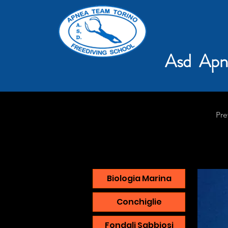
Asd Apn
Pre
Biologia Marina
Conchiglie
Fondali Sabbiosi