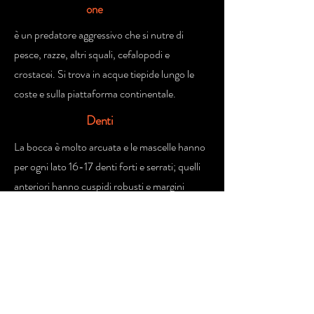
one
è un predatore aggressivo che si nutre di
pesce, razze, altri squali, cefalopodi e
crostacei. Si trova in acque tiepide lungo le
coste e sulla piattaforma continentale.
Denti
La bocca è molto arcuata e le mascelle hanno
per ogni lato 16-17 denti forti e serrati; quelli
anteriori hanno cuspidi robusti e margini
seghettati, quelli posteriori sono a cuspide,
non rivolti all'indietro e molariformi. Nella
sinfisi superiore vi sono altri 2-3 denti e in
quella inferiore altri 1-3.
Rapporti
con l'uomo