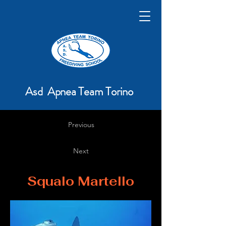
Asd Apnea Team Torino
Previous
Next
Squalo Martello