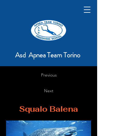
Asd Apnea Team Torino
Previous
Next
Squalo Balena