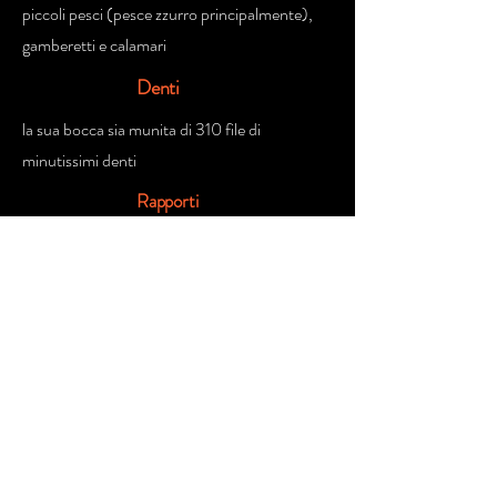
piccoli pesci (pesce zzurro principalmente),
gamberetti e calamari
Denti
la sua bocca sia munita di 310 file di
minutissimi denti
Rapporti
con l'uomo
Inoffensivo
Fonte Parziale da:
https://it.wikipedia.org