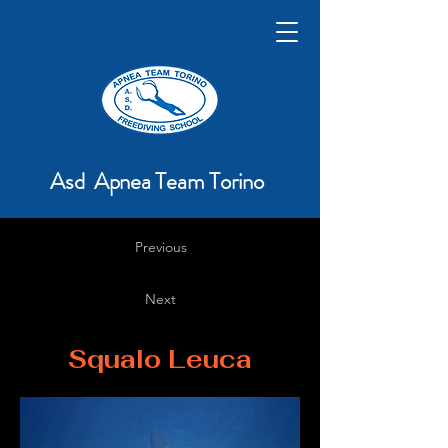
Asd Apnea Team Torino
Previous
Next
Squalo Leuca