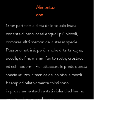
Alimentazi
one
Gran parte della dieta dello squalo leuca
consiste di pesci ossei e squali più piccoli,
compresi altri membri della stessa specie.
Possono nutrirsi, però, anche di tartarughe,
uccelli, delfini, mammiferi terrestri, crostacei
ed echinodermi. Per attaccare le prede questa
specie utilizza la tecnica del colpisci e mordi.
Esemplari relativamente calmi sono
improvvisamente diventati violenti ed hanno
iniziato ad urtare i subacque
Denti
Nessuna informazione