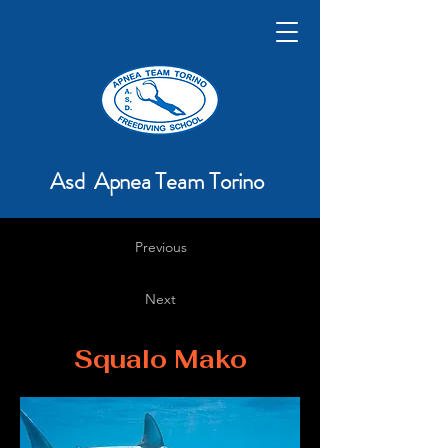
Asd Apnea Team Torino
Previous
Next
Squalo Mako