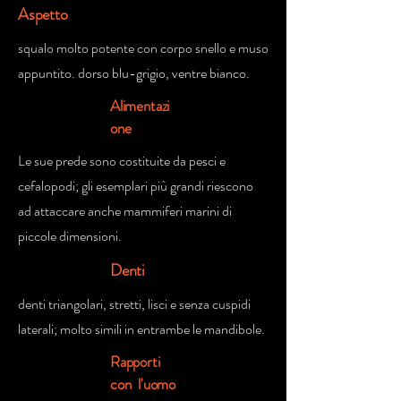
Aspetto
squalo molto potente con corpo snello e muso
appuntito. dorso blu-grigio, ventre bianco.
Alimentazi
one
Le sue prede sono costituite da pesci e
cefalopodi; gli esemplari più grandi riescono
ad attaccare anche mammiferi marini di
piccole dimensioni.
Denti
denti triangolari, stretti, lisci e senza cuspidi
laterali; molto simili in entrambe le mandibole.
Rapporti
con l'uomo