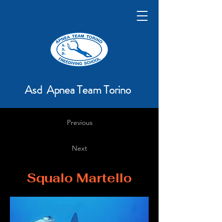
Asd Apnea Team Torino
Previous
Next
Squalo Martello