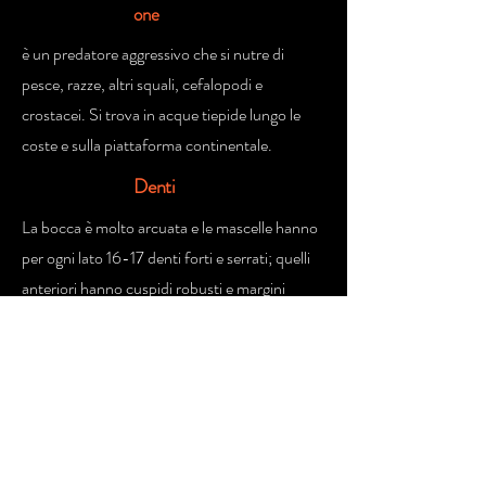
one
è un predatore aggressivo che si nutre di
pesce, razze, altri squali, cefalopodi e
crostacei. Si trova in acque tiepide lungo le
coste e sulla piattaforma continentale.
Denti
La bocca è molto arcuata e le mascelle hanno
per ogni lato 16-17 denti forti e serrati; quelli
anteriori hanno cuspidi robusti e margini
seghettati, quelli posteriori sono a cuspide,
non rivolti all'indietro e molariformi. Nella
sinfisi superiore vi sono altri 2-3 denti e in
quella inferiore altri 1-3.
Rapporti
con l'uomo