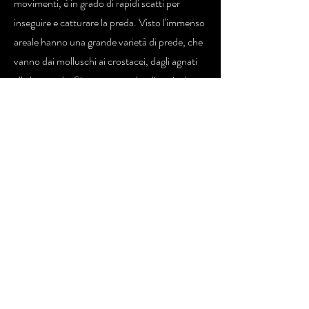
movimenti, è in grado di rapidi scatti per
inseguire e catturare la preda. Visto l'immenso
areale hanno una grande varietà di prede, che
vanno dai molluschi ai crostacei, dagli agnati
alle lamprede. Si nutrono anche di acciughe,
salmoni del Pacifico e varie specie di merluzzo.
Molti altri animali attraverso l'areale fanno
parte della dieta di questo squalo. Possono
arrivare a mangiare altri squali, razze, chimere,
gamberi, granchi, seppie, carogne di pesci ed
addirittura foche.
Denti
La bocca è ventrale con sei file di denti
disposti a pettine e simili a lame
Rapporti