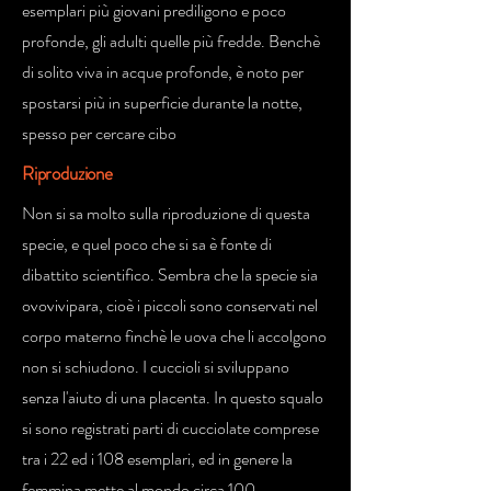
esemplari più giovani prediligono e poco
profonde, gli adulti quelle più fredde. Benchè
di solito viva in acque profonde, è noto per
spostarsi più in superficie durante la notte,
spesso per cercare cibo
Riproduzione
Non si sa molto sulla riproduzione di questa
specie, e quel poco che si sa è fonte di
dibattito scientifico. Sembra che la specie sia
ovovivipara, cioè i piccoli sono conservati nel
corpo materno finchè le uova che li accolgono
non si schiudono. I cuccioli si sviluppano
senza l'aiuto di una placenta. In questo squalo
si sono registrati parti di cucciolate comprese
tra i 22 ed i 108 esemplari, ed in genere la
femmina mette al mondo circa 100