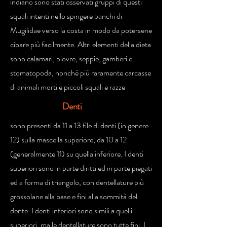
indiano sono stati osservati gruppi di questi
squali intenti nello spingere banchi di
Mugilidae verso la costa in modo da potersene
cibare più facilmente. Altri elementi della dieta
sono calamari, piovre, seppie, gamberi e
stomatopoda, nonchè più raramente carcasse
di animali morti e piccoli squali e razze
Denti
sono presenti da 11 a 13 file di denti (in genere
12) sulla mascella superiore, da 10 a 12
(generalmente 11) su quella inferiore. I denti
superiori sono in parte diritti ed in parte piegati
ed a forma di triangolo, con dentellature più
grossolane alla base e fini alla sommità del
dente. I denti inferiori sono simili a quelli
superiori, ma le dentellature sono tutte fini. I