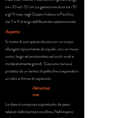
tra i 33 ed i 52 cm.La gestazione dura tra i 10
e gli 11 mesi negli Oceani Indiano e Pacifico,
dai 7 ai 9 al largo dell'Australia settentrionale
Aspetto
Si tratta di una specie obusta con un corpo
allungato tipicamente da squalo, con un muso
corto, largo ed arrotondato ed occhi ovali e
moderatamente grandi. Ciascuna narice è
protetta da un lembo di pelle che si espande in
un lobo a forma di capezzolo.
Alimentazi
one
La dieta è composta soprattutto da pesci
teleosti della barriera corallina, Nell'oceano