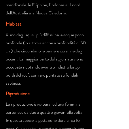
meridionale, le Filippine, l'Indonesia, il nord
dell'Australia e la Nuova Caledonia.
Habitat
è uno degli squali più diffusi nelle acque poco
profonde (lo si trova anche a profondità di 30
cm) che circondano le barriere coralline degli
oceani. La maggior parte della giornata viene
occupata nuotando avanti e indietro lungo i
bordi del reef, con rare puntate su fondali
sabbiosi.
Riproduzione
La riproduzione è vivipara, ed una femmina
partorisce da due a quattro giovani alla volta.
In questa specie la gestazione dura circa 16
mesi. Alla nascita il neonato è in genere lungo