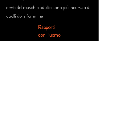
denti del maschio adulto sono più incurvati di
quelli della femmina
Rapporti
con l'uomo
Anche se di solito sono molto schivi, possono
venire incuriositi dagli snorkeler e dai
sommozzatori, ma spesso ne vengono
spaventati. Le loro abitudini li portano
comunque spesso in zone in cui possono
venire a contatto con esseri umani, e ciò li
rende potenzialmente pericolosi. Gli incidenti
di solito avvengono se è presente del cibo nei
dintorni, ad esempio durante battute di pesca
in apnea o di pesca alla fiocina. La maggior
parte degli attacchi è stata costituita da morsi