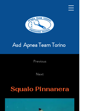
Asd Apnea Team Torino
Previous
Next
Squalo Pinnanera