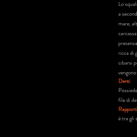
Lo squal
a second
mare, al
carcassa
presenza
ricca di
cibarsi 
vengono 
Denti
Possiede
file di d
Rapport
è tra gli