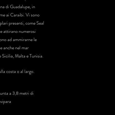
cana di Guadalupe, in
ome ai Caraibi. Vi sono
plari presenti, come Seal
che attirano numerosi
ngono ad ammirarne le
nte anche nel mar
Sicilia, Malta e Tunisia.
la costa o al largo.
unta a 3,8 metri di
ivipara