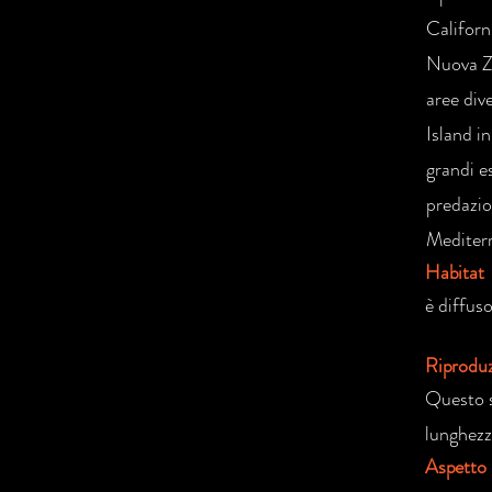
Californ
Nuova Ze
aree div
Island i
grandi e
predazio
Mediterr
Habitat
è diffuso
Riprodu
Questo s
lunghezz
Aspetto