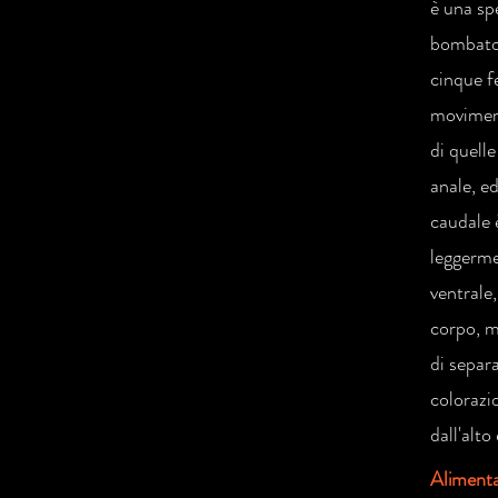
è una sp
bombato 
cinque f
moviment
di quelle
anale, e
caudale 
leggerme
ventrale,
corpo, me
di separa
colorazio
dall'alto
Aliment