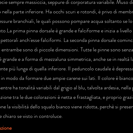
ecie sempre massiccia, seppure di corporatura variabile. Muso d
nella parte inferiore. Ha occhi scuri e rotondi, è privo di membr
essure branchiali, le quali possono pompare acqua soltanto se lo
o.La prima pinna dorsale è grande e falciforme e inizia a livello 
 pettorali anch'esse falciformi. La seconda pinna dorsale comincia
d entrambe sono di piccole dimensioni. Tutte le pinne sono senza
è grande e a forma di mezzaluna simmetrica, anche se in realtà l
nte più lunga di quella inferiore. Il peduncolo caudale è depres
 in modo da formare due ampie carene sui lati. Il colore è bianco 
ntre ha tonalità variabili dal grigio al blu, talvolta ardesia, nella
zione tra le due colorazioni è netta e frastagliata, e proprio gra
ne la visibilità dello squalo bianco viene ridotta, perchè si prese
 e chiaro se visto in controluce.
azione