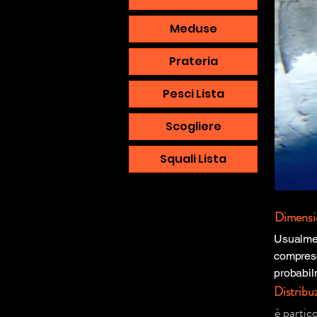
Meduse
Prateria
Pesci Lista
Scogliere
Squali Lista
Dimensi
Usualment
compreso
probabilm
Distribu
è partic