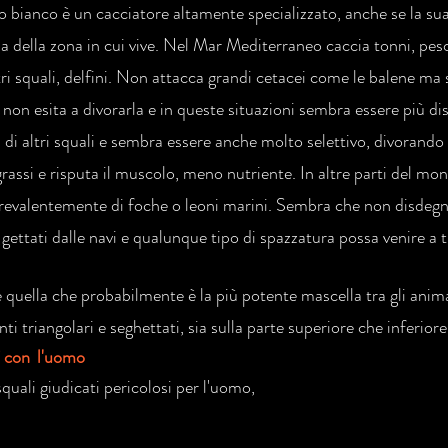
o bianco è un cacciatore altamente specializzato, anche se la su
a della zona in cui vive. Nel Mar Mediterraneo caccia tonni, pes
tri squali, delfini. Non attacca grandi cetacei come le balene ma 
 non esita a divorarla e in queste situazioni sembra essere più di
 di altri squali e sembra essere anche molto selettivo, divorando 
 grassi e risputa il muscolo, meno nutriente. In altre parti del m
prevalentemente di foche o leoni marini. Sembra che non disdegni 
gettati dalle navi e qualunque tipo di spazzatura possa venire a t
 quella che probabilmente è la più potente mascella tra gli animal
enti triangolari e seghettati, sia sulla parte superiore che inferiore
i con l'uomo
 squali giudicati pericolosi per l'uomo,