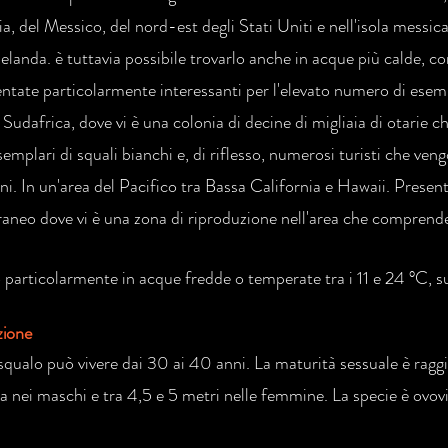
ia, del Messico, del nord-est degli Stati Uniti e nell'isola messi
landa. è tuttavia possibile trovarlo anche in acque più calde, c
entate particolarmente interessanti per l'elevato numero di esem
n Sudafrica, dove vi è una colonia di decine di migliaia di otarie 
semplari di squali bianchi e, di riflesso, numerosi turisti che ve
ni. In un'area del Pacifico tra Bassa California e Hawaii. Prese
aneo dove vi è una zona di riproduzione nell'area che comprende 
 particolarmente in acque fredde o temperate tra i 11 e 24 °C, sul
zione
qualo può vivere dai 30 ai 40 anni. La maturità sessuale è raggi
a nei maschi e tra 4,5 e 5 metri nelle femmine. La specie è ovov