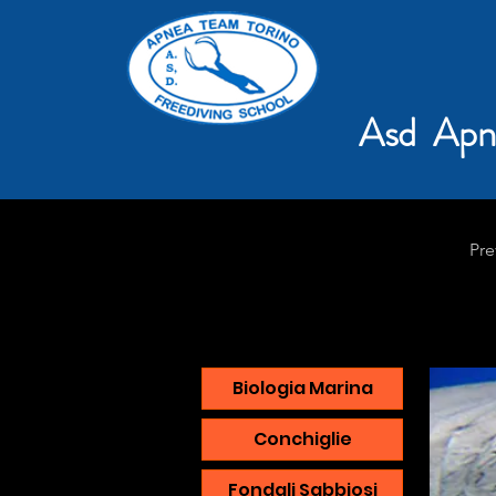
Asd Apn
Pre
Biologia Marina
Conchiglie
Fondali Sabbiosi