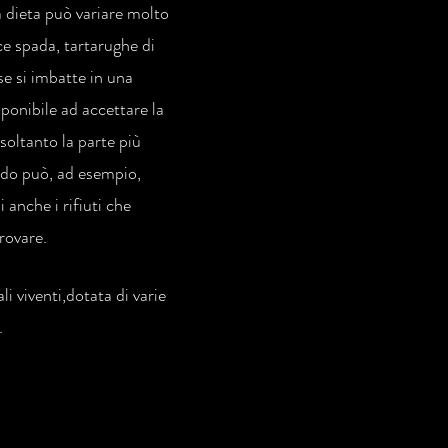
a dieta può variare molto
ce spada, tartarughe di
se si imbatte in una
sponibile ad accettare la
soltanto la parte più
ondo può, ad esempio,
anche i rifiuti che
rovare.
i viventi,dotata di varie
.