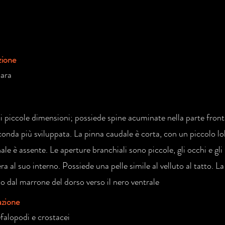
zione
para
i piccole dimensioni; possiede spine acuminate nella parte frontal
econda più sviluppata. La pinna caudale è corta, con un piccolo l
ale è assente. Le aperture branchiali sono piccole, gli occhi e gli
a al suo interno. Possiede una pelle simile al velluto al tatto. L
 dal marrone del dorso verso il nero ventrale
azione
efalopodi e crostacei