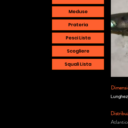
Meduse
Prateria
Pesci Lista
Scogliere
Squali Lista
Dimensi
Lunghez
Distribu
Atlantic