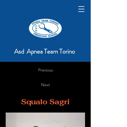
Asd Apnea Team Torino
Previous
Next
Squalo Sagri