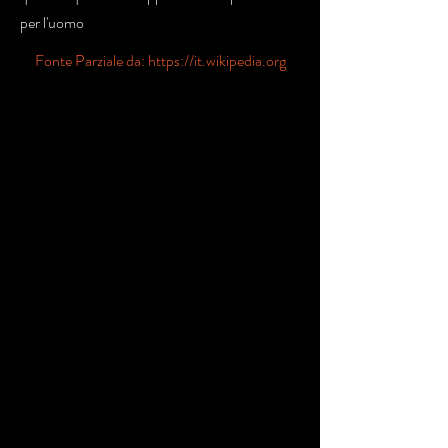
per l'uomo
Fonte Parziale da:
https://it.wikipedia.org