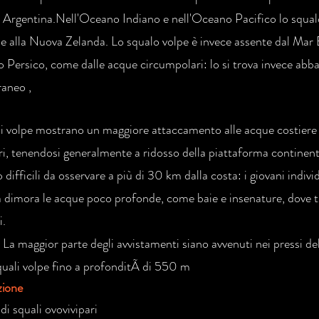
e Argentina.Nell'Oceano Indiano e nell'Oceano Pacifico lo squalo
 alla Nuova Zelanda. Lo squalo volpe è invece assente dal Mar 
o Persico, come dalle acque circumpolari: lo si trova invece abb
aneo ,
li volpe mostrano un maggiore attaccamento alle acque costiere r
i, tenendosi generalmente a ridosso della piattaforma continenta
 difficili da osservare a più di 30 km dalla costa: i giovani indiv
a dimora le acque poco profonde, come baie e insenature, dove t
i.
La maggior parte degli avvistamenti siano avvenuti nei pressi dell
squali volpe fino a profonditÃ di 550 m
zione
 di squali ovovivipari