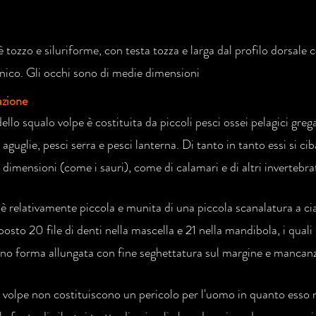
è tozzo e siluriforme, con testa tozza e larga dal profilo dorsale
ico. Gli occhi sono di medie dimensioni
azione
dello squalo volpe è costituita da piccoli pesci ossei pelagici gre
aguglie, pesci serra e pesci lanterna. Di tanto in tanto essi si c
dimensioni (come i sauri), come di calamari e di altri invertebrat
 è relativamente piccola e munita di una piccola scanalatura a ci
osto 20 file di denti nella mascella e 21 nella mandibola, i quali
no forma allungata con fine seghettatura sul margine e mancanza 
li volpe non costituiscono un pericolo per l'uomo in quanto esso