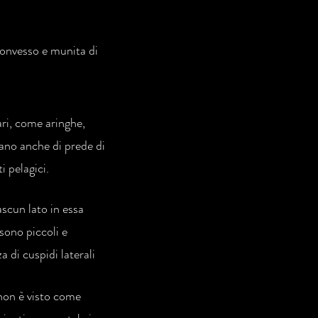
 convesso e munita di
gari, come aringhe,
ibano anche di prede di
i pelagici.
ascun lato in essa
 sono piccoli e
di cuspidi laterali
 non è visto come