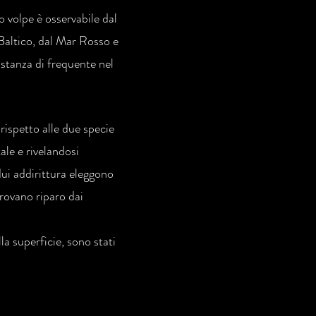
 volpe è osservabile dal
Baltico, dal Mar Rosso e
astanza di frequente nel
ispetto alle due specie
le e rivelandosi
idui addirittura eleggono
rovano riparo dai
a superficie, sono stati