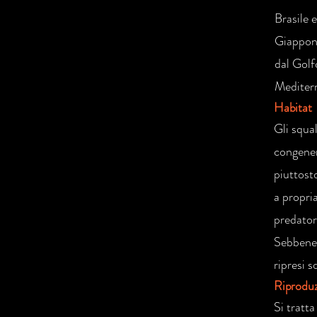
Brasile 
Giappone
dal Golf
Mediterr
Habitat
Gli squa
congener
piuttosto
a propri
predator
Sebbene 
ripresi 
Riprodu
Si tratta