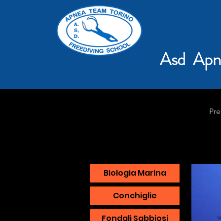
Asd Apn
Pre
Biologia Marina
Conchiglie
Fondali Sabbiosi