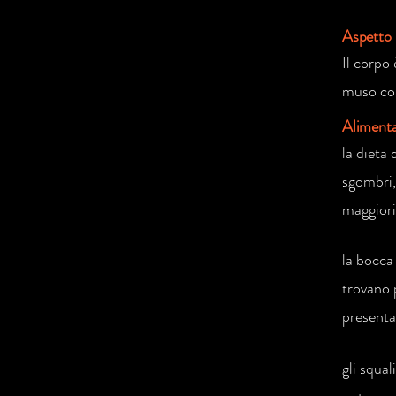
Aspetto
Il corpo 
muso con
Aliment
la dieta 
sgombri, 
maggiori 
la bocca
trovano p
presenta
gli squa