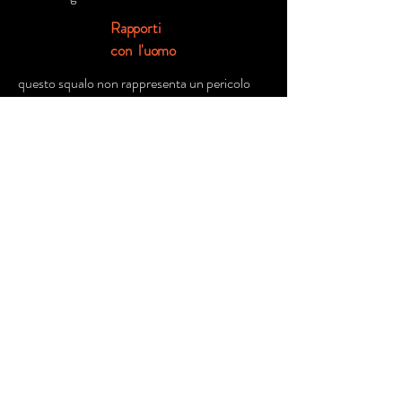
Rapporti
con l'uomo
questo squalo non rappresenta un pericolo
per l'uomo
Fonte Parziale da:
https://it.wikipedia.org