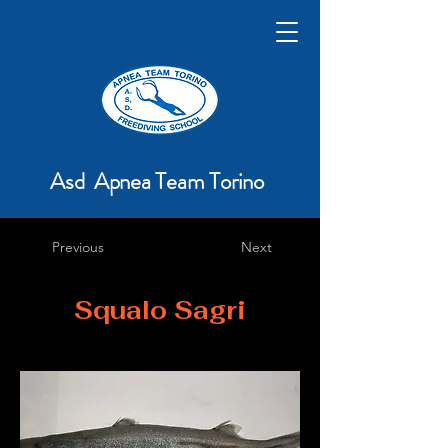
Asd Apnea Team Torino
Previous
Next
Squalo Sagri