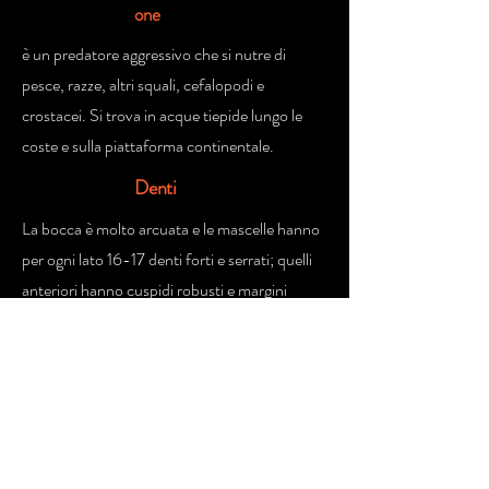
one
è un predatore aggressivo che si nutre di
pesce, razze, altri squali, cefalopodi e
crostacei. Si trova in acque tiepide lungo le
coste e sulla piattaforma continentale.
Denti
La bocca è molto arcuata e le mascelle hanno
per ogni lato 16-17 denti forti e serrati; quelli
anteriori hanno cuspidi robusti e margini
seghettati, quelli posteriori sono a cuspide,
non rivolti all'indietro e molariformi. Nella
sinfisi superiore vi sono altri 2-3 denti e in
quella inferiore altri 1-3.
Rapporti
con l'uomo