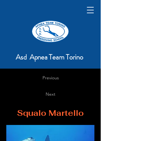
Asd Apnea Team Torino
Previous
Next
Squalo Martello