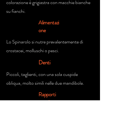
colorazione è grigiastra con macchie bianche
su fianchi.
Alimentazi
one
Lo Spinarolo si nutre prevalentemente di
crostacei, molluschi o pesci.
Denti
Piccoli, taglienti, con una sola cuspide
obliqua, molto simili nelle due mandibole.
Rapporti
con l'uomo
può essere pericoloso, soprattutto a causa
delle sue spine dorsali contenenti una
sostanza tossica