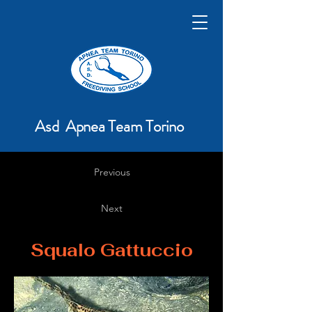
Asd Apnea Team Torino
Previous
Next
Squalo Gattuccio