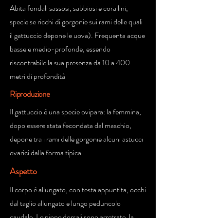
Abita fondali sassosi, sabbiosi e corallini,
specie se ricchi di gorgonie sui rami delle quali
il gattuccio depone le uova). Frequenta acque
basse e medio-profonde, essendo
riscontrabile la sua presenza da 10 a 400
metri di profondità
Riproduzione
Il gattuccio è una specie ovipara: la femmina,
dopo essere stata fecondata dal maschio,
depone tra i rami delle gorgonie alcuni astucci
ovarici dalla forma tipica
Aspetto
Il corpo è allungato, con testa appuntita, occhi
dal taglio allungato e lungo peduncolo
caudale. Le pinne dorsali sono arretrate, la