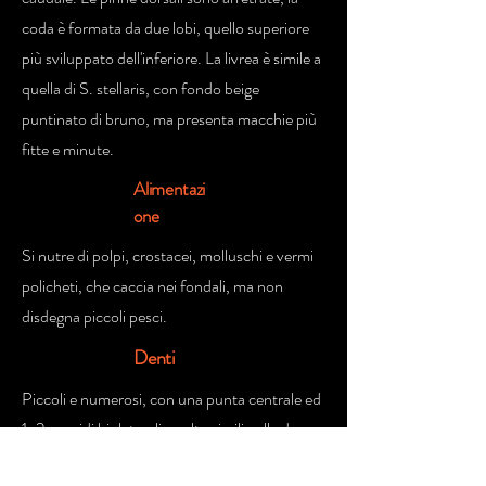
coda è formata da due lobi, quello superiore
più sviluppato dell'inferiore. La livrea è simile a
quella di S. stellaris, con fondo beige
puntinato di bruno, ma presenta macchie più
fitte e minute.
Alimentazi
one
Si nutre di polpi, crostacei, molluschi e vermi
policheti, che caccia nei fondali, ma non
disdegna piccoli pesci.
Denti
Piccoli e numerosi, con una punta centrale ed
1-2 cuspidi bi-laterali, molto simili nelle due
mascelle.