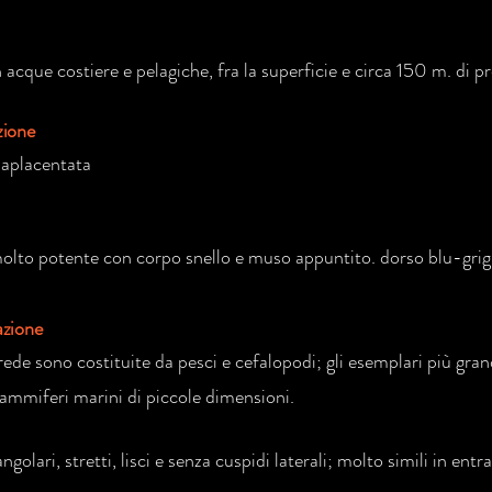
acque costiere e pelagiche, fra la superficie e circa 150 m. di pr
zione
 aplacentata
olto potente con corpo snello e muso appuntito. dorso blu-grigi
azione
rede sono costituite da pesci e cefalopodi; gli esemplari più gra
mmiferi marini di piccole dimensioni.
angolari, stretti, lisci e senza cuspidi laterali; molto simili in en