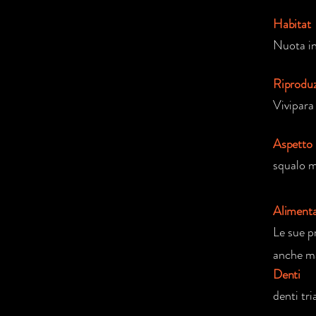
Habitat
Nuota in 
Riprodu
Vivipara
Aspetto
squalo m
Aliment
Le sue p
anche ma
Denti
denti tri