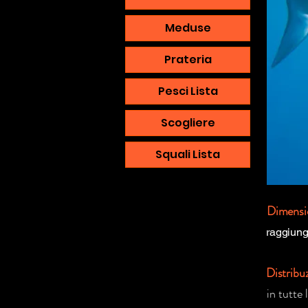
Meduse
Prateria
Pesci Lista
Scogliere
Squali Lista
Dimensi
raggiung
Distribu
in tutte