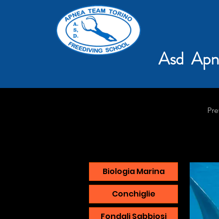
Asd Apn
Pre
Biologia Marina
Conchiglie
Fondali Sabbiosi