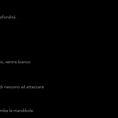
ofondità .
o, ventre bianco.
ndi riescono ad attaccare
trambe le mandibole.