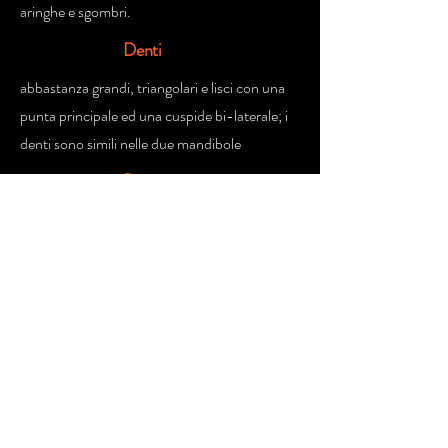
aringhe e sgombri.
Denti
abbastanza grandi, triangolari e lisci con una
punta principale ed una cuspide bi-laterale; i
denti sono simili nelle due mandibole
Rapporti
con l'uomo
potenzialmente pericoloso