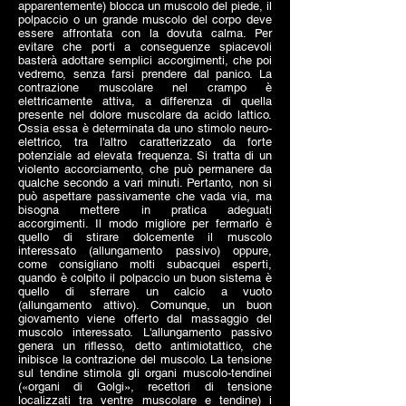
apparentemente) blocca un muscolo del piede, il
polpaccio o un grande muscolo del corpo deve
essere affrontata con la dovuta calma. Per
evitare che porti a conseguenze spiacevoli
basterà adottare semplici accorgimenti, che poi
vedremo, senza farsi prendere dal panico. La
contrazione muscolare nel crampo è
elettricamente attiva, a differenza di quella
presente nel dolore muscolare da acido lattico.
Ossia essa è determinata da uno stimolo neuro-
elettrico, tra l'altro caratterizzato da forte
potenziale ad elevata frequenza. Si tratta di un
violento accorciamento, che può permanere da
qualche secondo a vari minuti. Pertanto, non si
può aspettare passivamente che vada via, ma
bisogna mettere in pratica adeguati
accorgimenti. Il modo migliore per fermarlo è
quello di stirare dolcemente il muscolo
interessato (allungamento passivo) oppure,
come consigliano molti subacquei esperti,
quando è colpito il polpaccio un buon sistema è
quello di sferrare un calcio a vuoto
(allungamento attivo). Comunque, un buon
giovamento viene offerto dal massaggio del
muscolo interessato. L'allungamento passivo
genera un riflesso, detto antimiotattico, che
inibisce la contrazione del muscolo. La tensione
sul tendine stimola gli organi muscolo-tendinei
(«organi di Golgi», recettori di tensione
localizzati tra ventre muscolare e tendine) i