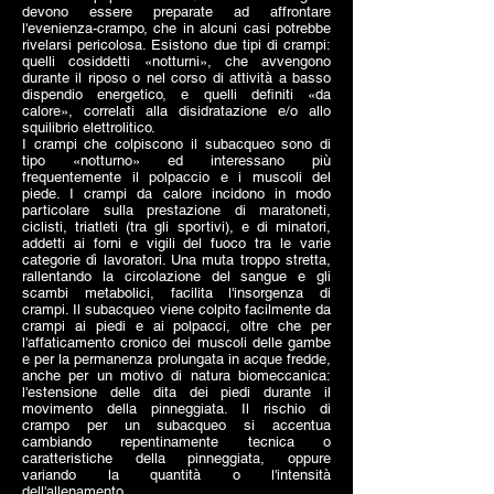
devono essere preparate ad affrontare
l'evenienza-crampo, che in alcuni casi potrebbe
rivelarsi pericolosa. Esistono due tipi di crampi:
quelli cosiddetti «notturni», che avvengono
durante il riposo o nel corso di attività a basso
dispendio energetico, e quelli definiti «da
calore», correlati alla disidratazione e/o allo
squilibrio elettrolitico.
I crampi che colpiscono il subacqueo sono di
tipo «notturno» ed interessano più
frequentemente il polpaccio e i muscoli del
piede. I crampi da calore incidono in modo
particolare sulla prestazione di maratoneti,
ciclisti, triatleti (tra gli sportivi), e di minatori,
addetti ai forni e vigili del fuoco tra le varie
categorie dì lavoratori. Una muta troppo stretta,
rallentando la circolazione del sangue e gli
scambi metabolici, facilita l'insorgenza di
crampi. Il subacqueo viene colpito facilmente da
crampi ai piedi e ai polpacci, oltre che per
l'affaticamento cronico dei muscoli delle gambe
e per la permanenza prolungata in acque fredde,
anche per un motivo di natura biomeccanica:
l'estensione delle dita dei piedi durante il
movimento della pinneggiata. Il rischio di
crampo per un subacqueo si accentua
cambiando repentinamente tecnica o
caratteristiche della pinneggiata, oppure
variando la quantità o l'intensità
dell'allenamento.