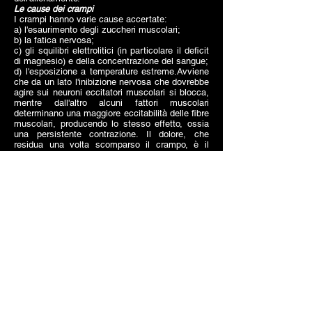
Le cause dei crampi
I crampi hanno varie cause accertate:
a) l'esaurimento degli zuccheri muscolari;
b) la fatica nervosa;
c) gli squilibri elettrolitici (in particolare il deficit
di magnesio) e della concentrazione del sangue;
d) l'esposizione a temperature estreme.Avviene
che da un lato l'inibizione nervosa che dovrebbe
agire sui neuroni eccitatori muscolari si blocca,
mentre dall'altro alcuni fattori muscolari
determinano una maggiore eccitabilità delle fibre
muscolari, producendo lo stesso effetto, ossia
una persistente contrazione. Il dolore, che
residua una volta scomparso il crampo, è il
risultato della stimolazione tensiva eccessiva.
Chi va incontro troppo spesso a crampi
muscolari per prevenirli può adottare due strade,
entrambe efficaci. Una è la terapia
farmacologica, a base di chinina; l'altra più
consigliabile per l'assenza di controindicazioni,
è la pratica di esercizi di allungamento degli arti
inferiori, specie del polpaccio e dei muscoli
posteriori della coscia. Al riguardo si sono
manifestati ottimali i risultati ottenuti attraverso
lo stretching. Alcuni hanno consigliato anche gli
esercizi di rilassamento della muscolatura delle
gambe, in grado di abbassare eventuali ipertoni
e di riequilibrare la tonicità muscolare di base
(secondo la tecnica del training autogeno o del