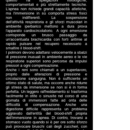
questo ha spiegazioni fisiologiche,
comportamentali e più strettamente tecniche.
L'apnea non richiede grandi capacità atletiche,
ma l'immersione in sù comporta stress fisici
non indifferenti. La sospensione
dell'attività respiratoria e gli sforzi muscolari in
ambiente iperbarico mettono a dura prova
l'apparato cardiocircolatorio. A ogni emersione
corrisponde un brusco passaggio da
un'accentuata brachicardia con forti aritmie al
rapido pulsare nel recupero necessario a
smaltire il blood-shift.
I polmoni devono adattarsi velocemente a sbalzi
di pressione inusuali in ambiente aereo e le vie
respiratorie superiori sono percorse da impulsi
pressori a ogni compensazione.
Anche i reni sono chiamati a un superlavoro,
proprio dalle alterazioni di pressione e
circolazione sanguigna. Non è sufficiente un
ottimo stato di salute, ma occorre anche ridurre
gli stress da immersione se non si è in forma
perfetta. Un leggero raffreddamento si trasforma
facilmente in otite o sinusite nel corso di una
giornata di immersioni fatte ad onta delle
difficoltà di compensazione. Anche una
digestione difficile rappresenta un problema
aggravato dall'entità del blood-shift propria
dell'immersione in apnea. Di contro, trovarsi a
stomaco vuoto quando si è per ore sotto sforzo
può provocare bruschi cali degli zuccheri, con