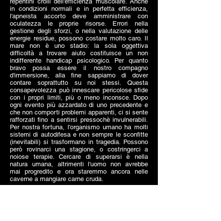
repentini crolli dell'efficienza muscolare. Anche
in condizioni normali e in perfetta efficienza,
l'apneista accorto deve amministrare con
oculatezza le proprie risorse. Errori nella
gestione degli sforzi, o nella valutazione delle
energie residue, possono costare molto caro. Il
mare non è uno stadio: la sola oggettiva
difficoltà a trovare aiuto costituisce un non
indifferente handicap psicologico. Per quanto
bravo possa essere il nostro compagno
d'immersione, alla fine sappiamo di dover
contare soprattutto su noi stessi. Questa
consapevolezza può innescare pericolose sfide
con i propri limiti, più o meno inconsce. Dopo
ogni evento più azzardato di uno precedente e
che non comporti problemi apparenti, ci si sente
rafforzati fino a sentirsi pressochè invulnerabili.
Per nostra fortuna, l'organismo umano ha molti
sistemi di autodifesa e non sempre le sconfitte
(inevitabili) si trasformano in tragedia. Possono
però rovinarci una stagione, o costringerci a
noiose terapie. Cercare di superarsi è nella
natura umana, altrimenti l'uomo non avrebbe
mai progredito e ora staremmo ancora nelle
caverne a mangiare carne cruda.