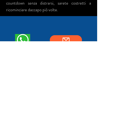
countdown senza distrarsi, sarete costretti a
ricominciare daccapo piò volte.
Informativa sulla privacy