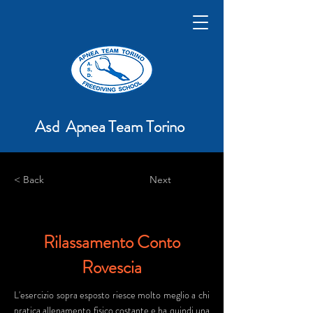
Asd Apnea Team Torino
< Back
Next
Rilassamento Conto
Rovescia
L'esercizio sopra esposto riesce molto meglio a chi
pratica allenamento fisico costante e ha quindi una