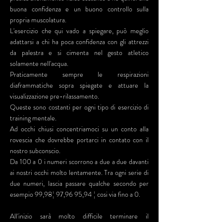
buona confidenza e un buono controllo sulla
propria muscolatura.
L'esercizio che qui vado a spiegare, può meglio
adattarsi a chi ha poca confidenza con gli attrezzi
da palestra e si cimenta nel gesto atletico
solamente nell'acqua.
Praticamente sempre le respirazioni
diaframmatiche sopra spiegate e attuare la
visualizzazione pre-rilassamento.
Queste sono costanti per ogni tipo di esercizio di
training mentale.
Ad occhi chiusi concentriamoci su un conto alla
rovescia che dovrebbe portarci in contato con il
nostro subconscio.
Da 100 a 0 i numeri scorrono a due a due davanti
ai nostri occhi molto lentamente. Tra ogni serie di
due numeri, lascia passare qualche secondo per
esempio 99,98¦ 97,96 95,94 ¦ cosi via fino a 0.
All'inizio sarà molto difficile terminare il