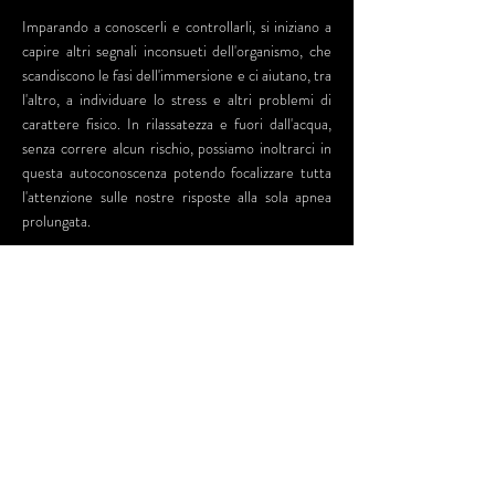
Imparando a conoscerli e controllarli, si iniziano a
capire altri segnali inconsueti dell'organismo, che
scandiscono le fasi dell'immersione e ci aiutano, tra
l'altro, a individuare lo stress e altri problemi di
carattere fisico. In rilassatezza e fuori dall'acqua,
senza correre alcun rischio, possiamo inoltrarci in
questa autoconoscenza potendo focalizzare tutta
l'attenzione sulle nostre risposte alla sola apnea
prolungata.
Spostandoci nella sfera delle reazioni psicologiche
all'apnea in genere e all'apnea da fermo in
particolare, vediamo subito che qui non è
altrettanto facile eliminare tutti gli stimoli inutili e
distraenti.