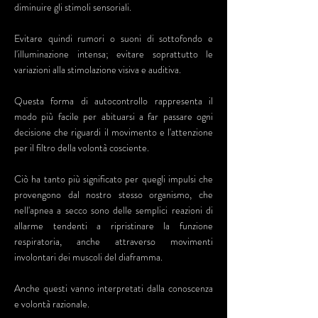
diminuire gli stimoli sensoriali.
Evitare quindi rumori o suoni di sottofondo e
l'illuminazione intensa; evitare soprattutto le
variazioni alla stimolazione visiva e auditiva.
Questa forma di autocontrollo rappresenta il
modo più facile per abituarsi a far passare ogni
decisione che riguardi il movimento e l'attenzione
per il filtro della volontà cosciente.
Ciò ha tanto più significato per quegli impulsi che
provengono dal nostro stesso organismo, che
nell'apnea a secco sono delle semplici reazioni di
allarme tendenti a ripristinare la funzione
respiratoria, anche attraverso movimenti
involontari dei muscoli del diaframma.
Anche questi vanno interpretati dalla conoscenza
e volontà razionale.