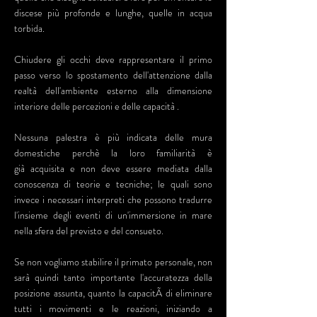
discese più profonde e lunghe, quelle in acqua
torbida.
Chiudere gli occhi deve rappresentare il primo
passo verso lo spostamento dell'attenzione dalla
realtà dell'ambiente esterno alla dimensione
interiore delle percezioni e delle capacità .
Nessuna palestra è più indicata delle mura
domestiche perchè la loro familiarità è
già acquisita e non deve essere mediata dalla
conoscenza di teorie e tecniche; le quali sono
invece i necessari interpreti che possono tradurre
l'insieme degli eventi di un'immersione in mare
nella sfera del previsto e del consueto.
Se non vogliamo stabilire il primato personale, non
sarà quindi tanto importante l'accuratezza della
posizione assunta, quanto la capacitÃ di eliminare
tutti i movimenti e le reazioni, iniziando a