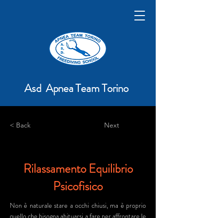
Asd Apnea Team Torino
< Back
Next
Rilassamento Equilibrio
Psicofisico
Non è naturale stare a occhi chiusi, ma è proprio
quello che bisogna abituarsi a fare per affrontare le