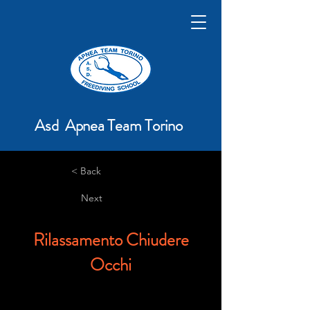
Asd Apnea Team Torino
< Back
Next
Rilassamento Chiudere
Occhi