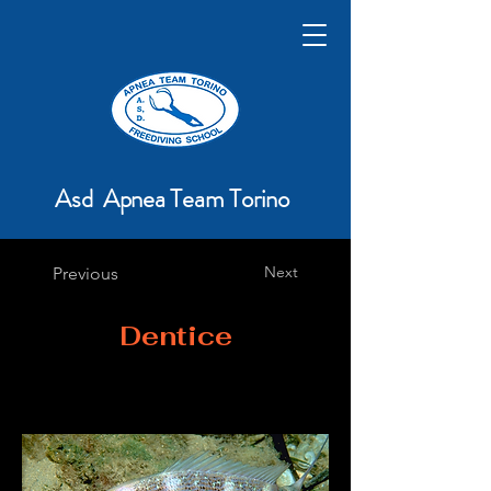
Asd Apnea Team Torino
Next
Previous
Dentice