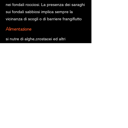
nei fondali rocciosi. La presenza dei saraghi
sui fondali sabbiosi implica sempre la
vicinanza di scogli o di barriere frangiflutto
Alimentazione
si nutre di alghe,crostacei ed altri
invertebrati marini.Il periodo riproduttivo in
Mediterraneo è in autunno,da settembre a
novembre;