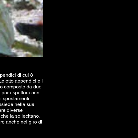
pendici di cui 8
 Le otto appendici e i
uro composto da due
a per espellere con
li spostamenti
ossiede nella sua
ere diverse
che la sollecitano.
re anche nel giro di