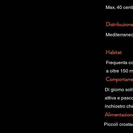
Max. 40 cent
Distribuzion
Mediterrane
Habitat
Frequenta co
a oltre 150 me
Comportame
Di giorno sol
attiva e pasc
inchiostro che
Alimentazion
Piccoli crost