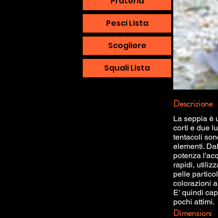
Prateria
Pesci Lista
Scogliere
Squali Lista
Descrizione
La seppia è 
corti e due lu
tentacoli so
elementi. Dal
potenza l'ac
rapidi, utili
pelle partico
colorazioni a
E' quindi cap
pochi attimi.
Dimensioni