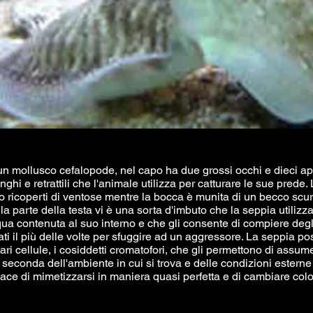
un mollusco cefalopode, nel capo ha due grossi occhi e dieci ap
nghi e retrattili che l'animale utilizza per catturare le sue prede.
no ricoperti di ventose mentre la bocca è munita di un becco sc
la parte della testa vi è una sorta d'imbuto che la seppia utilizz
qua contenuta al suo interno e che gli consente di compiere deg
zzati il più delle volte per sfuggire ad un aggressore. La seppia p
lari cellule, i cosiddetti cromatofori, che gli permettono di assum
 seconda dell'ambiente in cui si trova e delle condizioni esterne 
ace di mimetizzarsi in maniera quasi perfetta e di cambiare colo