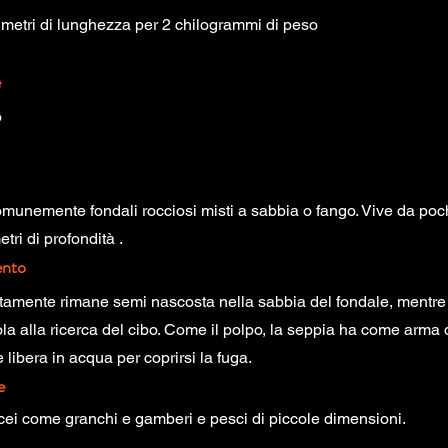
imetri di lunghezza per 2 chilogrammi di peso
e
o
munemente fondali rocciosi misti a sabbia o fango. Vive da poch
tri di profondità .
nto
itamente rimane semi nascosta nella sabbia del fondale, mentre d
ola alla ricerca del cibo. Come il polpo, la seppia ha come arma 
 libera in acqua per coprirsi la fuga.
e
acei come granchi e gamberi e pesci di piccole dimensioni.