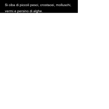
Si ciba di piccoli pesci, crostacei, molluschi,
vermi e persino di alghe.
" fonte:
www.pescarechepassione.it
"