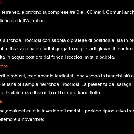
e
editerraneo, a profondità comprese tra 0 e 100 metri. Comuni anc
le isole dell'Atlantico.
e su fondali rocciosi con sabbia o praterie di posidonie, sia in p
noltre il sarago ha abitudini gregarie negli stadi giovanili mentre 
ita in acque costiere dai fondali rocciosi misti a sabbia.
nto
rti e robusti, mediamente territoriali, che vivono in branchi più
le tane più ampie nei fondali rocciosi. La presenza dei saraghi 
e la vicinanza di scogli o di barriere frangiflutto
e
ghe,crostacei ed altri invertebrati marini.Il periodo riproduttivo in
ettembre a novembre;