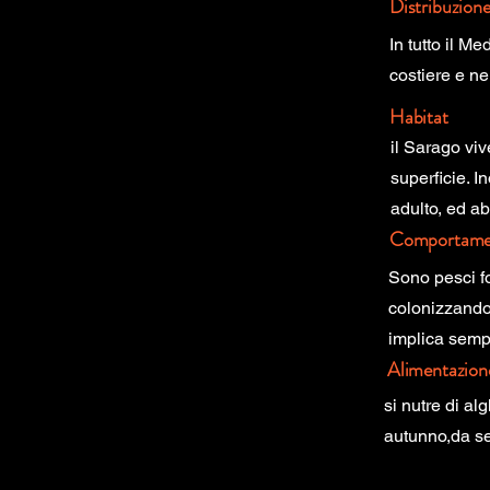
Distribuzion
In tutto il M
costiere e nel
Habitat
il Sarago viv
superficie. I
adulto, ed ab
Comportame
Sono pesci fo
colonizzando 
implica sempr
Alimentazion
si nutre di al
autunno,da s