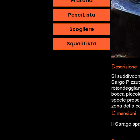
Prateria
Pesci Lista
Scogliere
Squali Lista
Descrizione
Si suddivdon
Sargo Pizzuto
rotondeggian
bocca piccola
specie presen
zona della c
Dimensioni
il Sarago spa