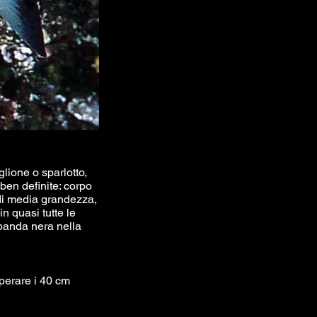
ione o sparlotto,
 ben definite: corpo
di media grandezza,
n quasi tutte le
 banda nera nella
uperare i 40 cm