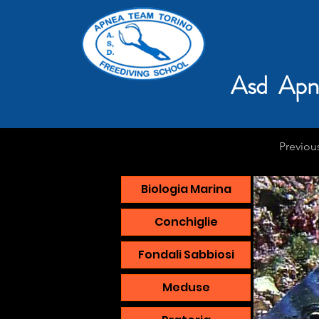
Asd Apn
Previou
Biologia Marina
Conchiglie
Fondali Sabbiosi
Meduse