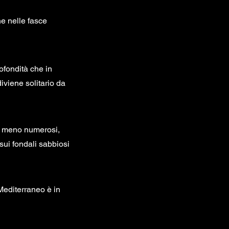
he nelle fasce
rofondità che in
diviene solitario da
 o meno numerosi,
sui fondali sabbiosi
 Mediterraneo è in