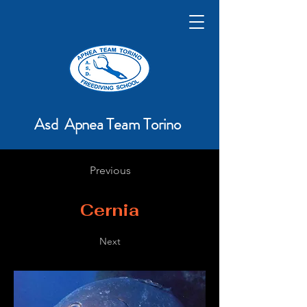
Asd Apnea Team Torino
Previous
Cernia
Next