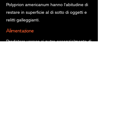
Polyprion americanum hanno l'abitudine di
restare in superficie al di sotto di oggetti e
relitti galleggianti.
Alimentazione
Predatore vorace si nutre essenzialmente di
pesci, cefalopodi e crostacei.
" fonte:
www.pescarechepassione.it
"