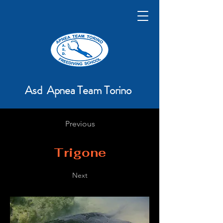
Asd Apnea Team Torino
Previous
Trigone
Next