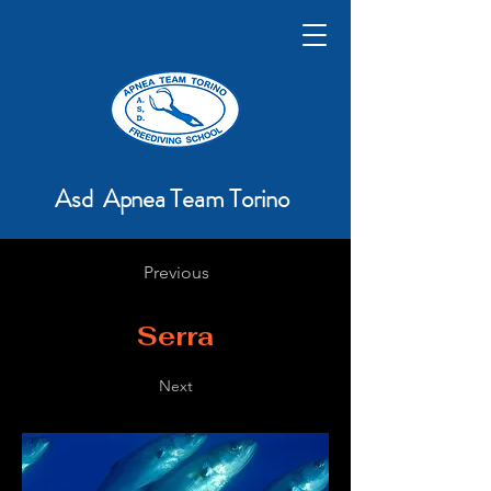
Asd Apnea Team Torino
Previous
Serra
Next