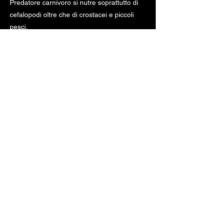
Predatore carnivoro si nutre soprattutto di
cefalopodi oltre che di crostacei e piccoli
pesci.
" fonte:
www.pescarechepassione.it
"