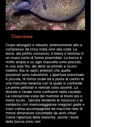
Descrizione
Corpo allungato e robusto, anteriormente alto e
compresso da circa metà sino alla coda. La
testa, dal profilo convesso, è breve e termina in
un muso corto di forma piramidale. La bocca è
molto ampia e su ogni mascella sono piazzati,
in una sola fila, dei denti acuminati e ricurvi
indietro. Sia le narici anteriori che quelle
posteriori sono tubuliformi. L'apertura branchiale
è piccola, di forma ovale ed è posta al centro di
una macchia nerastra con la quale si confonde.
Le pinne pettorali e ventrali sono assenti. La
dorsale e l'anale sono confluenti nella caudale.
La colorazione varia dal marrone al bruno più o
meno scuro , talvolta tendente al rossiccio o al
verdastro con marmoreggiature irregolari gialle o
color crema accompagnate da macchie nere di
minori dimensioni circondate da aloni chiari.
Come l'apertura delle branchie, anche i bordi
della bocca sono neri