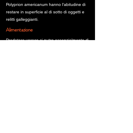
Polyprion americanum hanno l'abitudine di
restare in superficie al di sotto di oggetti e
relitti galleggianti.
Alimentazione
Predatore vorace si nutre essenzialmente di
pesci, cefalopodi e crostacei.
" fonte:
www.pescarechepassione.it
"