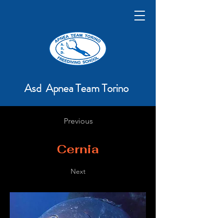
Asd Apnea Team Torino
Previous
Cernia
Next